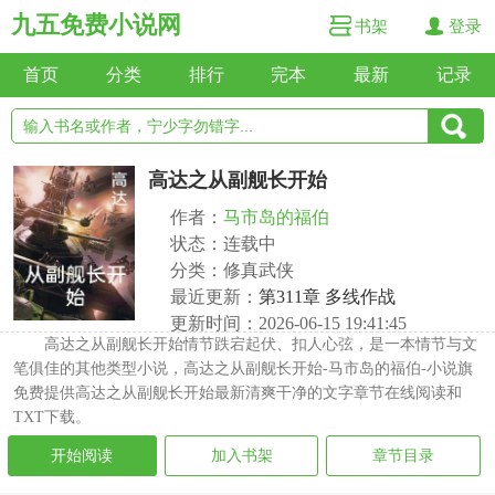
九五免费小说网
书架
登录
首页
分类
排行
完本
最新
记录
高达之从副舰长开始
作者：
马市岛的福伯
状态：连载中
分类：修真武侠
最近更新：
第311章 多线作战
更新时间：2026-06-15 19:41:45
高达之从副舰长开始情节跌宕起伏、扣人心弦，是一本情节与文
笔俱佳的其他类型小说，高达之从副舰长开始-马市岛的福伯-小说旗
免费提供高达之从副舰长开始最新清爽干净的文字章节在线阅读和
TXT下载。
开始阅读
加入书架
章节目录