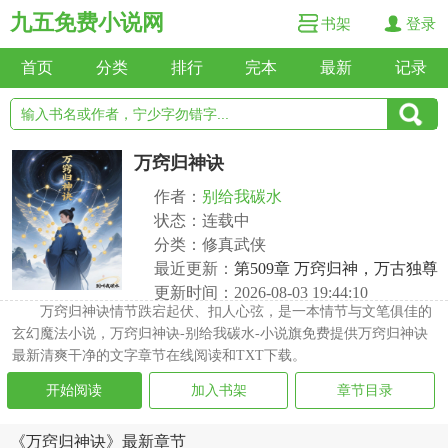
九五免费小说网
书架
登录
首页
分类
排行
完本
最新
记录
万窍归神诀
作者：
别给我碳水
状态：连载中
分类：修真武侠
最近更新：
第509章 万窍归神，万古独尊
更新时间：2026-08-03 19:44:10
万窍归神诀情节跌宕起伏、扣人心弦，是一本情节与文笔俱佳的
玄幻魔法小说，万窍归神诀-别给我碳水-小说旗免费提供万窍归神诀
最新清爽干净的文字章节在线阅读和TXT下载。
开始阅读
加入书架
章节目录
《万窍归神诀》最新章节