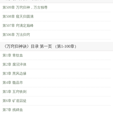
第509章 万窍归神，万古独尊
第508章 窥天归圆满
第507章 窍满定巅峰
第506章 万法归窍
《万窍归神诀》目录 第一页 （第1-100章）
第1章 青纹血
第2章 腐沼淬体
第3章 黑风边缘
第4章 髓晶市
第5章 五窍铁则
第6章 矿道囚徒
第7章 残碑血