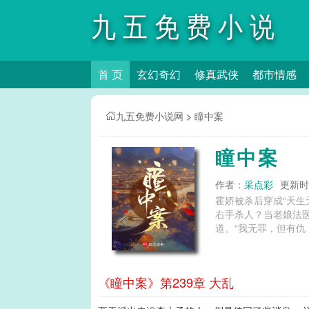
九五免费小说
首 页
玄幻奇幻
修真武侠
都市情感
网
九五免费小说网
>
瞳中案
瞳中案
作者：
采点彩
更新时间
霍娇被杀后穿成“天
右手杀人？当老娘法
道。“我无罪，但有仇
《瞳中案》第239章 大乱