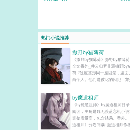
热门小说推荐
撒野by猫薄荷
《撒野by猫薄荷》撒野by猫薄
全文番外_井云归罗非焉撒野by
荷,?这座墓形同一座囚笼，里面
两个人。他们是彼此的囚犯，亦
此的狱卒。第1章守墓人第1章
第1章守墓人暴雨倾盆，电闪雷
by魔道祖师
道闪电直插幽深密林，映亮了林
《by魔道祖师》by魔道祖师目
处一座墓冢。一个轻盈矫健的身
阅读，主角是魏无羡蓝忘机小说
正冒雨封堵开在墓上的奇特井口。.
完整质量高，包含结局、番外。
道祖师》分卷阅读1魔道祖师作者