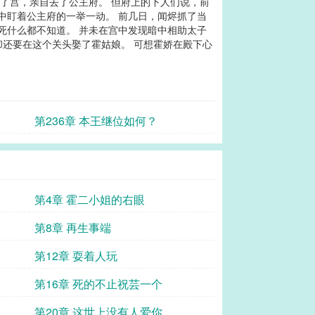
出了宫，亲自去了公主府。 但府上的下人们说，前
中盯着公主府的一举一动。 前几日，闻烬抓了当
死什么都不知道。 并未在宫中发现暗中相助太子
却还要在这个关头娶了霍姑娘。 可想霍娇在殿下心
第236章 本王继位如何？
第4章 霍二小姐的右眼
第8章 再生事端
第12章 耍着人玩
第16章 死的不止祝芸一个
第20章 这世上没有人爱你