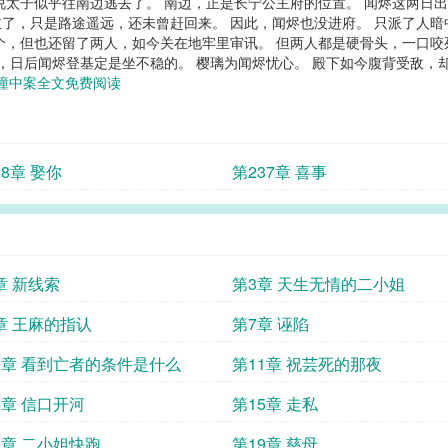
说太子似乎往南边逃去了。 南边，正是长宁公主府的位置。 闻烬这两日
了，只是路途遥远，还未曾赶回来。 因此，闻烬也没进府。 只派了人暗
个，但也还留了两人，如今关在地牢里审讯。 但两人都是硬骨头，一口咬
了，日后闻烬登基定是坐不稳的。 樱璃为闻烬忧心。 殿下如今腹背受敌，
瞳中案全文免费阅读
38章 娶你
第237章 喜事
章 新线索
第3章 天生无情的二小姐
章 王麻的指认
第7章 诬陷
0章 看到亡者的条件是什么
第11章 祝芸死的那夜
4章 信口开河
第15章 走私
8章 二小姐快跑
第19章 慈母