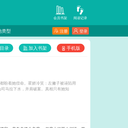
会员书架
阅读记录
他类型
注册
登录
目录
加入书架
手机版
府都盼着她偿命。霍娇冷笑：左撇子被诬陷用
仙司马拉下水，并肩破案。真相只有她知