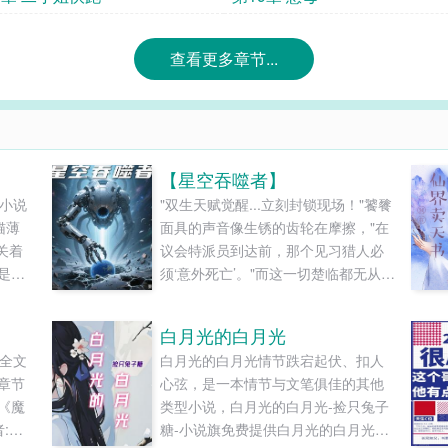
查看更多章节...
【星空吞噬者】
荷小说
"双生天赋觉醒...立刻封锁现场！"饕餮
猫薄
面具的声音像生锈的齿轮在摩擦，"在
关着
议会特派员到达前，那个见习猎人必
是彼
须‘意外死亡’。"而这一切楚临都无从知
守墓人
晓。他正跪在燃烧的废墟里，看着自
鸣。一
己指尖滴落的银蓝色血液腐蚀地面。
白月光的白月光
莽深
影狼在二十米外焦躁地刨地，却不敢
录全文
白月光的白月光情节跌宕起伏、扣人
影，
靠近他周身三丈范围。女子昏迷的躯
章节
心弦，是一本情节与文笔俱佳的其他
..
体被某种力量托举到半空，她破碎的
《魔
类型小说，白月光的白月光-捡只兔子
风衣下露出肩......
:墨
糖-小说旗免费提供白月光的白月光最