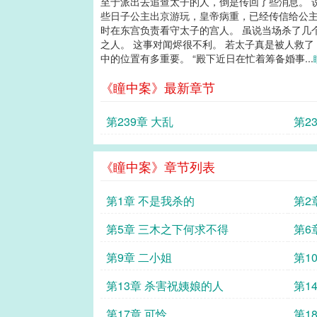
至于派出去追查太子的人，倒是传回了些消息。 
些日子公主出京游玩，皇帝病重，已经传信给公主
时在东宫负责看守太子的宫人。 虽说当场杀了几
之人。 这事对闻烬很不利。 若太子真是被人救
中的位置有多重要。 “殿下近日在忙着筹备婚事...
《瞳中案》最新章节
第239章 大乱
第2
《瞳中案》章节列表
第1章 不是我杀的
第2
第5章 三木之下何求不得
第6
第9章 二小姐
第1
第13章 杀害祝姨娘的人
第1
第17章 可怜
第1