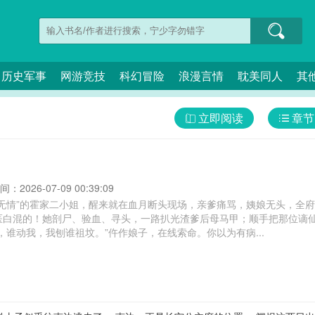
历史军事
网游竞技
科幻冒险
浪漫言情
耽美同人
其
立即阅读
章节
：2026-07-09 00:39:09
生无情”的霍家二小姐，醒来就在血月断头现场，亲爹痛骂，姨娘无头，全
医白混的！她剖尸、验血、寻头，一路扒光渣爹后母马甲；顺手把那位谪
，谁动我，我刨谁祖坟。”仵作娘子，在线索命。你以为有病...