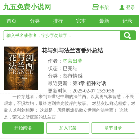
九五免费小说网
书架
登录
首页
分类
排行
完本
最新
记录
花与剑与法兰西番外总结
作者：
匂宮出夢
状态：已完结
分类：都市情感
最近更新：
第3章 祖孙对话
更新时间：2025-02-07 15:39:56
一位穿越者，来到19世纪中期的法兰西。以其勇气和智慧，不畏
艰难，不惧坎坷，最终达到荣光彼岸的故事。 对朋友以鲜花相赠，对
敌人以利剑相迎； 这就是，历经磨难仍傲立世间的法兰西！ 这就
是，荣光之所庇耀的法兰西！
开始阅读
加入书架
章节目录