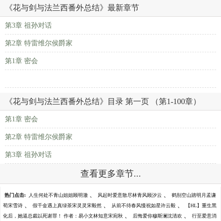
《花与剑与法兰西番外总结》最新章节
第3章 祖孙对话
第2章 特雷维尔侯爵家
第1章 密会
《花与剑与法兰西番外总结》目录 第一页 （第1-100章）
第1章 密会
第2章 特雷维尔侯爵家
第3章 祖孙对话
查看更多章节...
、
、
热门点击:
人生何处不青山姐姐顾明澈
风起时爱意散尽林青风顾汐云
鹤别空山踏明月孟谦
、
、
、
荀宋雪诗
假千金遇上真绿茶宋灵灵宋毅然
从前不待春风慢祝如星许云毅
【HL】重生黑
、
、
化后，她逼总裁以死谢罪！ 作者：易小文林知意宋宛秋
后悔爱你穆斯澜沈清欢
行至爱意消