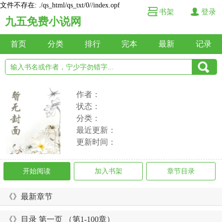
文件不存在: ./qs_html/qs_txt/0//index.opf
书架
登录
九五免费小说网
首页
分类
排行
完本
最新
记录
作者：
状态：
分类：
最近更新：
更新时间：
开始阅读
加入书架
章节目录
《》最新章节
《》目录 第一页 （第1-100章）