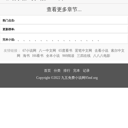
查看更多章节...
热门点击:
更新榜单:
、
、
、
、
、
、
、
、
、
、
、
、
、
、
、
完本小说:
友情链接：
67小说网
八一中文网
65度看书
罢笔中文网
去看小说
索尔中文
网
海书
H6看书
全本小说
969阅读
三四在线
八八八电影
首页
分类
排行
完本
记录
Copyright ©2022 九五免费小说网95mf.org