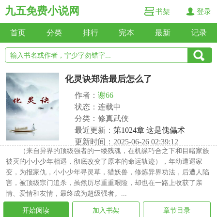
九五免费小说网
书架
登录
首页
分类
排行
完本
最新
记录
化灵诀郑浩最后怎么了
作者：
谢66
状态：连载中
分类：修真武侠
最近更新：
第1024章 这是傀儡术
更新时间：2025-06-26 02:39:12
（来自异界的顶级强者的一缕残魂，在机缘巧合之下和目睹家族
被灭的小小少年相遇，彻底改变了原本的命运轨迹），年幼遭遇家
变，为报家仇，小小少年寻灵草，猎妖兽，修炼异界功法，后遭人陷
害，被顶级宗门追杀，虽然历尽重重艰险，却也在一路上收获了亲
情、爱情和友情，最终成为超级强者。...
开始阅读
加入书架
章节目录