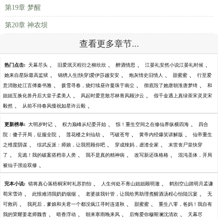
第19章 梦醒
第20章 神农坝
查看更多章节...
、
、
、
、
热门点击:
天幕尽头
旧爱泯灭程衍之柳欣欣
醉酒情思
江晏礼安然小说江晏礼时候
、
、
、
、
她来自星际最高监狱
锦绣人生[快穿]爱伊莎越安安
炮灰情史旧情人
甜蜜蜜
行至爱
、
、
、
意消散处江言傅秦书雅
拨雪寻春，烧灯续昼许曼珠于南尘
彻底毁了她唐朝淮唐梦绮
和
、
、
姐姐互换化兽丹后大皇子柔美人
风起时爱意散尽林青风顾汐云
假千金遇上真绿茶宋灵灵宋
、
、
毅然
从前不待春风慢祝如星许云毅
、
、
、
更新榜单:
大明岁时记
权力巅峰从纪委开始
惊！重生空间之在修仙界纵横四海
四合
、
、
、
、
院：傻子开局，征服全院
莲花楼之剑仙劫
丐破苍穹
黄帝内经爆笑讲解版
仙帝重生
、
、
、
之维度阴谋
综武反派：师娘，让我照顾你吧
穿成辣妈，虐渣全家
末世丧尸皇快穿
、
、
、
、
了
见诡！我的破案搭档非人类
我不是真的精神病
改写新还珠格格
混沌圣体，开局
、
被仙子强迫双修
、
、
完本小说:
错将真心落梧桐宋时礼苏韵怡
人生何处不青山姐姐顾明澈
鹤别空山踏明月孟谦
、
、
、
荀宋雪诗
此恨难消我奶奶烟烟
老婆拔我针管，让我给男助理煮醒酒汤程心怡陆沉宴
无
、
、
、
可救药
我死后，爹娘和夫君一个都没疯江寻时连道秋
甜蜜蜜
重生八零，爸妈！我自有
、
、
、
、
我的荣耀姜老师魏杳
暗香浮动
朝来寒雨晚来风
后悔爱你穆斯澜沈清欢
天幕尽