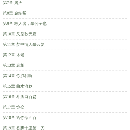
第7章 屠灭
第8章 金蛇帮
第9章 救人者，慕公子也
第10章 又见秋无霜
第11章 梦中情人慕云复
第12章 木老
第13章 真相
第14章 你抓我啊
第15章 曲水流觞
第16章 斗酒诗百篇
第17章 惊变
第18章 给你命五百
第19章 香飘十里第一刀