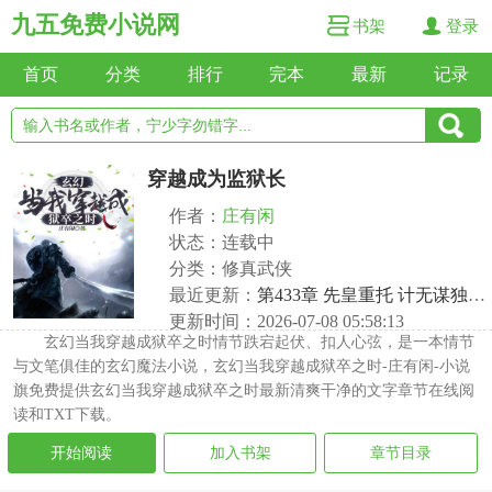
九五免费小说网
书架
登录
首页
分类
排行
完本
最新
记录
穿越成为监狱长
作者：
庄有闲
状态：连载中
分类：修真武侠
最近更新：
第433章 先皇重托 计无谋独入南衙署
更新时间：2026-07-08 05:58:13
玄幻当我穿越成狱卒之时情节跌宕起伏、扣人心弦，是一本情节
与文笔俱佳的玄幻魔法小说，玄幻当我穿越成狱卒之时-庄有闲-小说
旗免费提供玄幻当我穿越成狱卒之时最新清爽干净的文字章节在线阅
读和TXT下载。
开始阅读
加入书架
章节目录