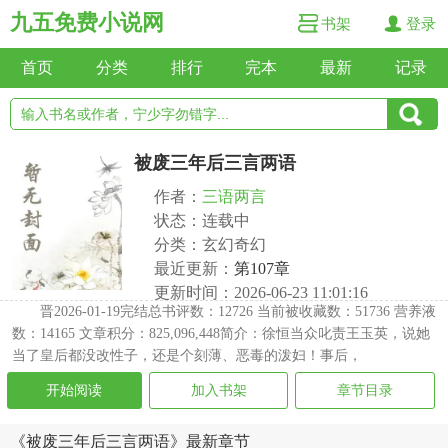
九五免费小说网
书架
登录
首页
分类
排行
完本
最新
记录
被废三年后三言两语
作者：
三语两言
状态：连载中
分类：玄幻奇幻
最近更新：
第107章
更新时间：2026-06-23 11:01:16
晋2026-01-19完结总书评数：12726 当前被收藏数：51736 营养液
数：14165 文章积分：825,096,448简介：徐恒当众叱责王玉英，说她
当了皇后都没改性子，还是个刻薄、恶毒的泼妇！事后，
开始阅读
加入书架
章节目录
《被废三年后三言两语》最新章节