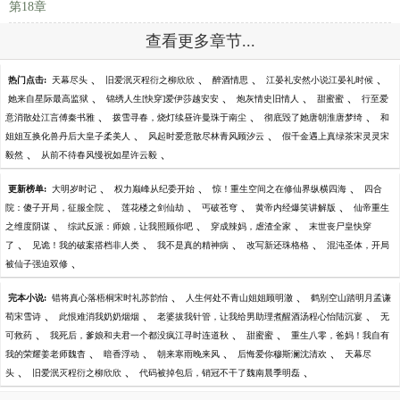
第18章
查看更多章节...
、
、
、
、
热门点击:
天幕尽头
旧爱泯灭程衍之柳欣欣
醉酒情思
江晏礼安然小说江晏礼时候
、
、
、
、
她来自星际最高监狱
锦绣人生[快穿]爱伊莎越安安
炮灰情史旧情人
甜蜜蜜
行至爱
、
、
、
意消散处江言傅秦书雅
拨雪寻春，烧灯续昼许曼珠于南尘
彻底毁了她唐朝淮唐梦绮
和
、
、
姐姐互换化兽丹后大皇子柔美人
风起时爱意散尽林青风顾汐云
假千金遇上真绿茶宋灵灵宋
、
、
毅然
从前不待春风慢祝如星许云毅
、
、
、
更新榜单:
大明岁时记
权力巅峰从纪委开始
惊！重生空间之在修仙界纵横四海
四合
、
、
、
、
院：傻子开局，征服全院
莲花楼之剑仙劫
丐破苍穹
黄帝内经爆笑讲解版
仙帝重生
、
、
、
之维度阴谋
综武反派：师娘，让我照顾你吧
穿成辣妈，虐渣全家
末世丧尸皇快穿
、
、
、
、
了
见诡！我的破案搭档非人类
我不是真的精神病
改写新还珠格格
混沌圣体，开局
、
被仙子强迫双修
、
、
完本小说:
错将真心落梧桐宋时礼苏韵怡
人生何处不青山姐姐顾明澈
鹤别空山踏明月孟谦
、
、
、
荀宋雪诗
此恨难消我奶奶烟烟
老婆拔我针管，让我给男助理煮醒酒汤程心怡陆沉宴
无
、
、
、
可救药
我死后，爹娘和夫君一个都没疯江寻时连道秋
甜蜜蜜
重生八零，爸妈！我自有
、
、
、
、
我的荣耀姜老师魏杳
暗香浮动
朝来寒雨晚来风
后悔爱你穆斯澜沈清欢
天幕尽
、
、
、
头
旧爱泯灭程衍之柳欣欣
代码被掉包后，销冠不干了魏南晨季明磊