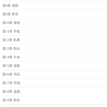
第8章 成绩
第9章 英语
第10章 淋雨
第11章 手机
第12章 私事
第13章 阳台
第14章 午休
第15章 深夜
第16章 书店
第17章 市场
第18章 连跪
第19章 哄你