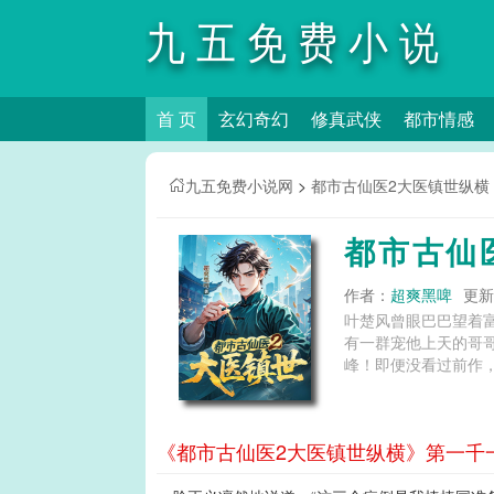
九五免费小说
首 页
玄幻奇幻
修真武侠
都市情感
网
九五免费小说网
>
都市古仙医2大医镇世纵横
都市古仙
作者：
超爽黑啤
更新时
叶楚风曾眼巴巴望着
有一群宠他上天的哥
峰！即便没看过前作，
《都市古仙医2大医镇世纵横》第一千