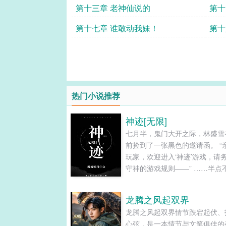
第十三章 老神仙说的
第十
第十七章 谁敢动我妹！
第十
热门小说推荐
神迹[无限]
七月半，鬼门大开之际，林盛雪
前捡到了一张黑色的邀请函。 “
玩家，欢迎进入‘神迹’游戏，请
守神的游戏规则——” ……半点
守神的游戏规则的林盛雪当即就
请函撕了。 然后他就被扔进了
龙腾之风起双界
人恐怖游戏中。 …… 传闻中，
龙腾之风起双界情节跌宕起伏、
终场游戏的人会被“神”接引到能
心弦，是一本情节与文笔俱佳的