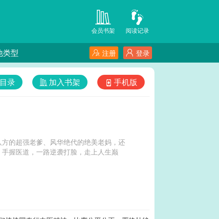
会员书架
阅读记录
他类型
注册
登录
目录
加入书架
手机版
八方的超强老爹、风华绝代的绝美老妈，还
，手握医道，一路逆袭打脸，走上人生巅