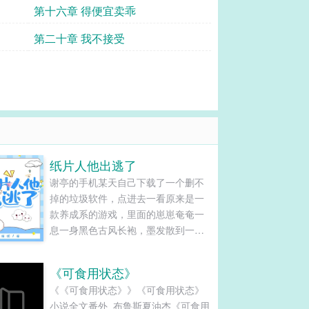
第十六章 得便宜卖乖
第二十章 我不接受
纸片人他出逃了
谢亭的手机某天自己下载了一个删不
掉的垃圾软件，点进去一看原来是一
款养成系的游戏，里面的崽崽奄奄一
息一身黑色古风长袍，墨发散到一
旁，整张清隽精致的脸露出，身为颜
控的谢亭一整个爱住了，原本的垃圾
《可食用状态》
软件成为了常用软件，搬砖也要给崽
《《可食用状态》》《可食用状态》
崽买漂亮衣服。某天他家的崽崽从软
小说全文番外_布鲁斯夏油杰《可食用