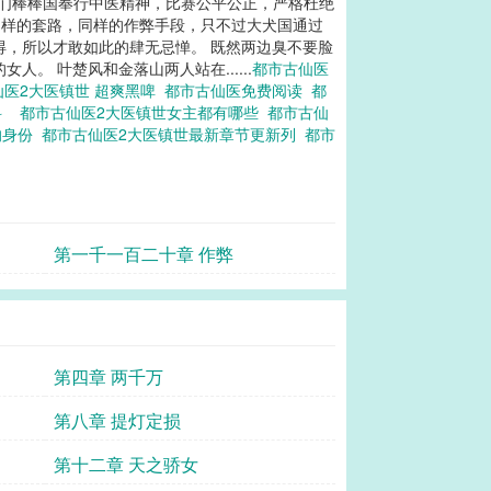
我们棒棒国奉行中医精神，比赛公平公正，严格杜绝
同样的套路，同样的作弊手段，只不过大犬国通过
得，所以才敢如此的肆无忌惮。 既然两边臭不要脸
 叶楚风和金落山两人站在......
都市古仙医
仙医2大医镇世 超爽黑啤
都市古仙医免费阅读
都
科
都市古仙医2大医镇世女主都有哪些
都市古仙
的身份
都市古仙医2大医镇世最新章节更新列
都市
第一千一百二十章 作弊
第四章 两千万
第八章 提灯定损
第十二章 天之骄女