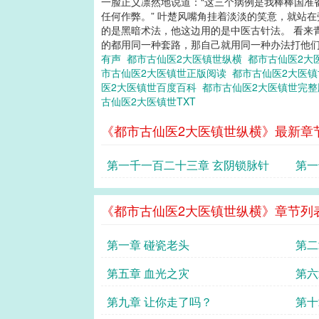
一脸正义凛然地说道：“这三个病例是我棒棒国准
任何作弊。” 叶楚风嘴角挂着淡淡的笑意，就站
的是黑暗术法，他这边用的是中医古针法。 看来
的都用同一种套路，那自己就用同一种办法打他们的
有声
都市古仙医2大医镇世纵横
都市古仙医2大
市古仙医2大医镇世正版阅读
都市古仙医2大医
医2大医镇世百度百科
都市古仙医2大医镇世完
古仙医2大医镇世TXT
《都市古仙医2大医镇世纵横》最新章
第一千一百二十三章 玄阴锁脉针
第一
《都市古仙医2大医镇世纵横》章节列
第一章 碰瓷老头
第二
第五章 血光之灾
第六
第九章 让你走了吗？
第十