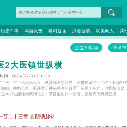
历史军事
网游竞技
科幻冒险
浪漫言情
耽美同人
其
立即阅读
章节
医2大医镇世纵横
间：2026-07-23 23:31:33
富二代、官二代风光无限，做梦都没想到自己竟是隐藏的仙二代！有横扫
哥姐姐、姨妈长辈，更继承了神秘莫测的古医门传承！从此，他脚踏仙途
这本书也能让你爽到飞起；若搭配前作一起看，更是双倍爽感直接...
一百二十三章 玄阴锁脉针