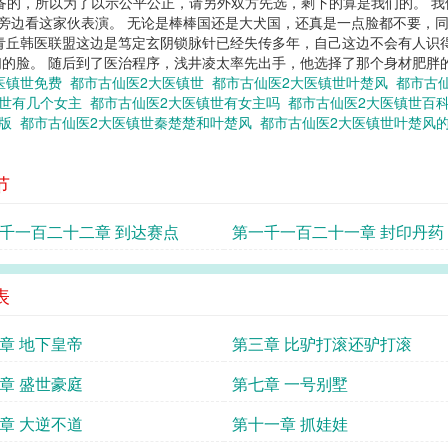
备的，所以为了以示公平公正，请另外双方先选，剩下的算是我们的。 
在旁边看这家伙表演。 无论是棒棒国还是大犬国，还真是一点脸都不要，
青丘韩医联盟这边是笃定玄阴锁脉针已经失传多年，自己这边不会有人识
脸。 随后到了医治程序，浅井凌太率先出手，他选择了那个身材肥胖的女人。
医镇世免费
都市古仙医2大医镇世
都市古仙医2大医镇世叶楚风
都市古
镇世有几个女主
都市古仙医2大医镇世有女主吗
都市古仙医2大医镇世百
整版
都市古仙医2大医镇世秦楚楚和叶楚风
都市古仙医2大医镇世叶楚风
节
千一百二十二章 到达赛点
第一千一百二十一章 封印丹药
表
章 地下皇帝
第三章 比驴打滚还驴打滚
章 盛世豪庭
第七章 一号别墅
章 大逆不道
第十一章 抓娃娃