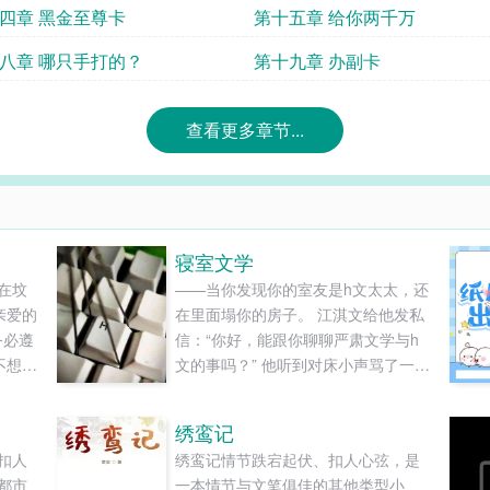
四章 黑金至尊卡
第十五章 给你两千万
八章 哪只手打的？
第十九章 办副卡
查看更多章节...
寝室文学
在坟
——当你发现你的室友是h文太太，还
亲爱的
在里面塌你的房子。 江淇文给他发私
务必遵
信：“你好，能跟你聊聊严肃文学与h
不想遵
文的事吗？” 他听到对床小声骂了一
把邀
声，声音不大，“又来个sb，这个月的
大型真
KPI够了。” 对面回道：「您好，洗耳
绣鸾记
通关最
恭听。」 江淇文：…… 他咬牙切齿地
扣人
绣鸾记情节跌宕起伏、扣人心弦，是
够满足
打字：“你不觉得严肃文学应该是纯洁
都市
一本情节与文笔俱佳的其他类型小