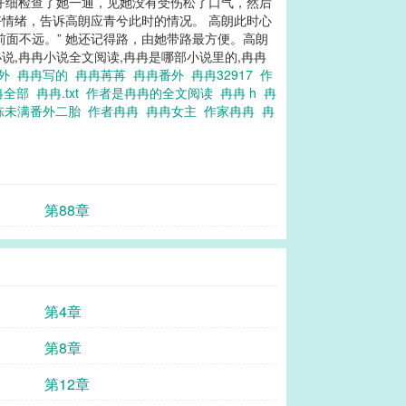
细仔细检查了她一通，见她没有受伤松了口气，然后
好情绪，告诉高朗应青兮此时的情况。 高朗此时心
前面不远。” 她还记得路，由她带路最方便。高朗
小说,冉冉小说全文阅读,冉冉是哪部小说里的,冉冉
番外
冉冉写的
冉冉苒苒
冉冉番外
冉冉32917
作
冉全部
冉冉.txt
作者是冉冉的全文阅读
冉冉 h
冉
陈未满番外二胎
作者冉冉
冉冉女主
作家冉冉
冉
第88章
第4章
第8章
第12章