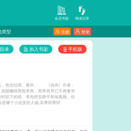
会员书架
阅读记录
他类型
注册
登录
目录
加入书架
手机版
高，包含结局、番外。 《冉冉》作者：
。高朗懒得再恨李冉，而李冉早已不再奢求
轻时犯下的错。李冉想安静平和地离婚，但
小说里的,冉冉是哪个小说里的人物,高季同季同