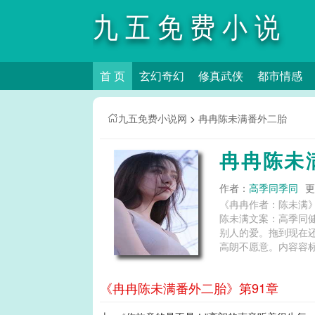
九五免费小说
首 页
玄幻奇幻
修真武侠
都市情感
网
九五免费小说网
>
冉冉陈未满番外二胎
冉冉陈未
作者：
高季同季同
更
《冉冉作者：陈未满
陈未满文案：高季同
别人的爱。拖到现在
《冉冉陈未满番外二胎》第91章