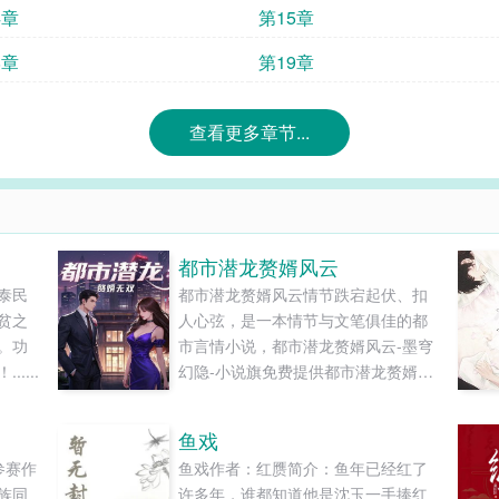
4章
第15章
8章
第19章
查看更多章节...
都市潜龙赘婿风云
泰民
都市潜龙赘婿风云情节跌宕起伏、扣
贫之
人心弦，是一本情节与文笔俱佳的都
。功
市言情小说，都市潜龙赘婿风云-墨穹
....
幻隐-小说旗免费提供都市潜龙赘婿风
云最新清爽干净的文字章节在线阅读
和TXT下载。...
鱼戏
参赛作
鱼戏作者：红赝简介：鱼年已经红了
族同
许多年，谁都知道他是沈玉一手捧红