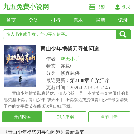
九五免费小说网
书架
登录
首页
分类
排行
完本
最新
记录
青山少年携柴刀寻仙问道
作者：
擎天小手
状态：连载中
分类：修真武侠
最近更新：
第2188章 血染江岸
更新时间：2026-02-13 23:57:45
青山少年情节跌宕起伏、扣人心弦，是一本情节与文笔俱佳的其
他类型小说，青山少年-擎天小手-小说旗免费提供青山少年最新清爽
干净的文字章节在线阅读和TXT下载。
开始阅读
加入书架
章节目录
《青山少年携柴刀寻仙问道》最新章节