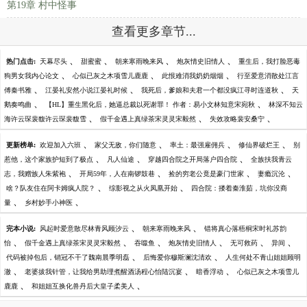
第19章 村中怪事
查看更多章节...
、
、
、
、
热门点击:
天幕尽头
甜蜜蜜
朝来寒雨晚来风
炮灰情史旧情人
重生后，我打脸恶毒
、
、
、
狗男女我内心论文
心似已灰之木项雪儿鹿鹿
此恨难消我奶奶烟烟
行至爱意消散处江言
、
、
、
傅秦书雅
江晏礼安然小说江晏礼时候
我死后，爹娘和夫君一个都没疯江寻时连道秋
天
、
、
鹅奏鸣曲
【HL】重生黑化后，她逼总裁以死谢罪！ 作者：易小文林知意宋宛秋
林深不知云
、
、
、
海许云琛裴馥许云琛裴馥雪
假千金遇上真绿茶宋灵灵宋毅然
失效攻略裴安桑宁
、
、
、
、
更新榜单:
欢迎加入六班
家父无敌，你们随意
率土：最强雇佣兵
修仙界破烂王
别
、
、
、
惹他，这个家族护短到了极点
凡人仙途
穿越四合院之开局落户四合院
全族扶我青云
、
、
、
、
志，我赠族人朱紫袍
开局59年，人在南锣鼓巷
捡的穷老公竟是豪门世家
妻瘾沉沦
、
、
啥？队友住在阿卡姆疯人院？
综影视之从火凤凰开始
四合院：搂着秦淮茹，坑你没商
、
、
量
乡村妙手小神医
、
、
完本小说:
风起时爱意散尽林青风顾汐云
朝来寒雨晚来风
错将真心落梧桐宋时礼苏韵
、
、
、
、
、
、
怡
假千金遇上真绿茶宋灵灵宋毅然
吞噬鱼
炮灰情史旧情人
无可救药
异间
、
、
代码被掉包后，销冠不干了魏南晨季明磊
后悔爱你穆斯澜沈清欢
人生何处不青山姐姐顾明
、
、
、
澈
老婆拔我针管，让我给男助理煮醒酒汤程心怡陆沉宴
暗香浮动
心似已灰之木项雪儿
、
、
鹿鹿
和姐姐互换化兽丹后大皇子柔美人