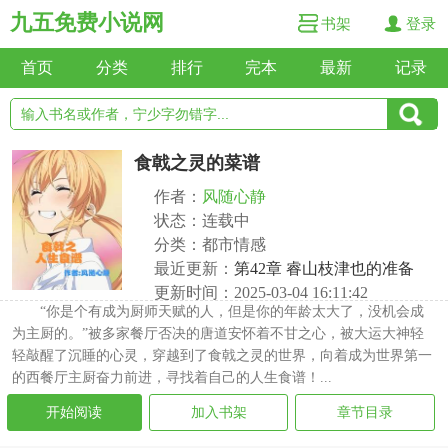
九五免费小说网
书架
登录
首页
分类
排行
完本
最新
记录
食戟之灵的菜谱
作者：
风随心静
状态：连载中
分类：都市情感
最近更新：
第42章 睿山枝津也的准备
更新时间：2025-03-04 16:11:42
“你是个有成为厨师天赋的人，但是你的年龄太大了，没机会成
为主厨的。”被多家餐厅否决的唐道安怀着不甘之心，被大运大神轻
轻敲醒了沉睡的心灵，穿越到了食戟之灵的世界，向着成为世界第一
的西餐厅主厨奋力前进，寻找着自己的人生食谱！...
开始阅读
加入书架
章节目录