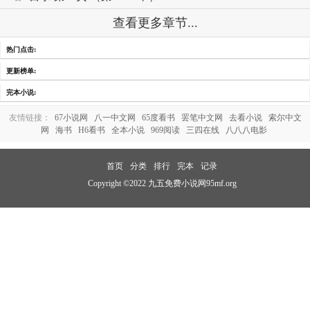
查看更多章节...
热门点击:
更新榜单:
完本小说:
友情链接：
67小说网
八一中文网
65度看书
罢笔中文网
去看小说
索尔中文
网
海书
H6看书
全本小说
969阅读
三四在线
八八八电影
首页
分类
排行
完本
记录
Copyright ©2022 九五免费小说网95mf.org