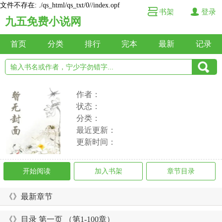
文件不存在: ./qs_html/qs_txt/0//index.opf
书架
登录
九五免费小说网
首页
分类
排行
完本
最新
记录
作者：
状态：
分类：
最近更新：
更新时间：
开始阅读
加入书架
章节目录
《》最新章节
《》目录 第一页 （第1-100章）