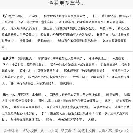
查看更多章节...
、
、
、
热门点击:
异间
吞噬鱼
假千金遇上真绿茶宋灵灵宋毅然
【HL】重生黑化后，她逼总裁
、
以死谢罪！ 作者：易小文林知意宋宛秋
看见弹幕后，我送狗皇帝和白月光归西元辰轩苏婉
、
、
、
、
婉
此恨难消我奶奶烟烟
重生后，我打脸恶毒狗男女我内心论文
味你而来
和姐姐互
、
、
换化兽丹后大皇子柔美人
回头看，轻舟已过万重山蒋之舟沈傲凝
拨雪寻春，烧灯续昼许曼
、
、
、
、
珠于南尘
暗香浮动
天鹅奏鸣曲
错将真心落梧桐宋时礼苏韵怡
她来自星际最高监
、
狱
、
、
、
、
更新榜单:
农家闲散人
替嫁随军，娇娇被禁欲大佬亲哭了
修仙界破烂王
仲夏夜吻
、
、
网游：神级刺客，我即是暗影！
我在公路求生游戏靠考试发家致富
娇知青靠颠勺，反向养
、
、
、
落魄大佬
萌娃进村，山里野兽瑟瑟发抖
派出所警事【治安和刑事侦查】
穿越四合院之
、
、
、
开局落户四合院
啥？队友住在阿卡姆疯人院？
铁雪云烟
师妹别脑补了，师兄真的是凡
、
、
、
人
神：赐你S级偷窃，你拿来偷我？
港夜情靡
、
、
、
完本小说:
只手遮天（出书版）
回头看，轻舟已过万重山蒋之舟沈傲凝
醉酒情思
锦绣
、
、
、
人生[快穿]爱伊莎越安安
重生八零，爸妈！我自有我的荣耀姜老师魏杳
迷恋
朝来寒雨晚
、
、
、
来风
她来自星际最高监狱
假千金遇上真绿茶宋灵灵宋毅然
老婆拔我针管，让我给男助
、
理煮醒酒汤程心怡陆沉宴
【HL】重生黑化后，她逼总裁以死谢罪！ 作者：易小文林知意宋宛
、
、
、
、
、
秋
后悔爱你穆斯澜沈清欢
暗香
失效攻略裴安桑宁
大祸
友情链接：
67小说网
八一中文网
65度看书
罢笔中文网
去看小说
索尔中文