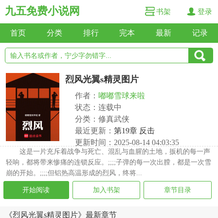
九五免费小说网
书架
登录
首页
分类
排行
完本
最新
记录
烈风光翼s精灵图片
作者：
嘟嘟雪球来啦
状态：连载中
分类：修真武侠
最近更新：
第19章 反击
更新时间：2025-08-14 04:03:35
这是一片充斥着战争与死亡、混乱与血腥的土地，扳机的每一声
轻响，都将带来惨痛的连锁反应。;;;;子弹的每一次出膛，都是一次雪
崩的开始。;;;;但铝热高温形成的烈风，终将...
开始阅读
加入书架
章节目录
《烈风光翼s精灵图片》最新章节