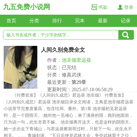
九五免费小说网
书架
登录
首页
分类
排行
完本
最新
记录
人间久别免费全文
作者：
池非烟君远昼
状态：已完结
分类：修真武侠
最近更新：
第29章
更新时间：2025-07-18 06:58:29
《付费首发】《人间别久成悲》君远昼 池非烟》 付费首发】
《人间别久成悲》君远昼 池非烟目录全文阅读，主角是池非烟君远昼
小说章节完整质量高，包含结局、番外。第1章 池非烟初见君远昼
时，是一个阴雨天。 她对他一见倾心，淋了满身的雨，跑到他面前，
只为说一句，此生非君不嫁。 池非烟离开这天，也是这样的阴雨天。
她一步步走下青城山，与君远昼擦肩而过时，只留下一句，此生永不
相见。 …… 青城剑派。 “五日后便是武林大会，争夺武林盟主之位，