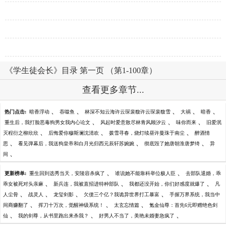
《学生徒会长》目录 第一页 （第1-100章）
查看更多章节...
、
、
、
、
、
热门点击:
暗香浮动
吞噬鱼
林深不知云海许云琛裴馥许云琛裴馥雪
大祸
暗香
、
、
、
重生后，我打脸恶毒狗男女我内心论文
风起时爱意散尽林青风顾汐云
味你而来
旧爱泯
、
、
、
灭程衍之柳欣欣
后悔爱你穆斯澜沈清欢
拨雪寻春，烧灯续昼许曼珠于南尘
醉酒情
、
、
、
思
看见弹幕后，我送狗皇帝和白月光归西元辰轩苏婉婉
彻底毁了她唐朝淮唐梦绮
异
、
间
、
、
更新榜单:
重生回到选秀当天，安陵容杀疯了
谁说她不能靠科举位极人臣
去部队退婚，乖
、
、
、
乖女被死对头亲麻
新兵连，我被直招进特种部队
我都还没开始，你们好感度就爆了
凡
、
、
、
、
人尘骨
战灵人
龙玺剑影
欠债三个亿？我诡异世界打工暴富
手握万界系统，我当中
、
、
、
间商赚翻了
挥刀十万次，觉醒神级系统！
太玄忘情篇
氪金仙尊：首先6元即赠绝色剑
、
、
、
仙
我的剑尊，从书里跑出来杀我？
好男人不当了，美艳未婚妻急疯了