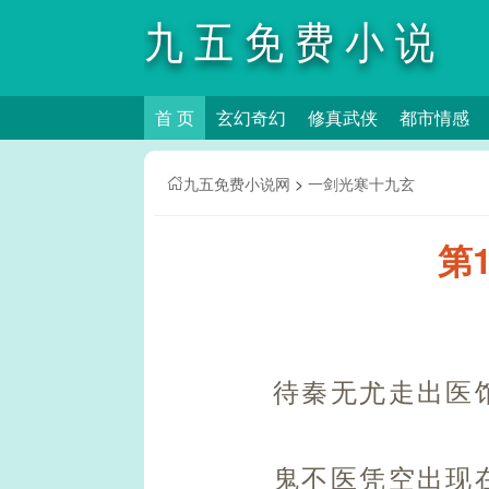
九五免费小说
首 页
玄幻奇幻
修真武侠
都市情感
网
九五免费小说网
>
一剑光寒十九玄
第
待秦无尤走出医
鬼不医凭空出现