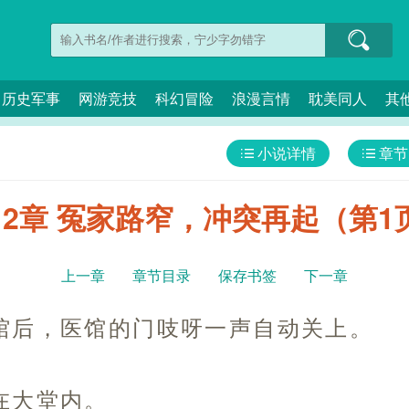
历史军事
网游竞技
科幻冒险
浪漫言情
耽美同人
其
小说详情
章节
12章 冤家路窄，冲突再起（第1
上一章
章节目录
保存书签
下一章
馆后，医馆的门吱呀一声自动关上。
在大堂内。