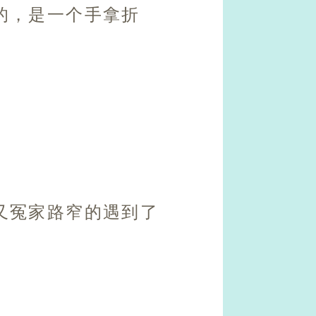
的，是一个手拿折
又冤家路窄的遇到了