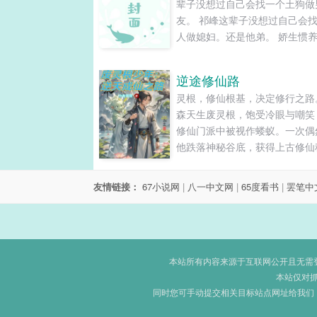
辈子没想过自己会找一个土狗做
友。 祁峰这辈子没想过自己会
人做媳妇。还是他弟。 娇生惯
爷受x纯情土狗农村娃攻 云见微
差三岁，年上攻，攻宠受，竹马
逆途修仙路
慢热...
灵根，修仙根基，决定修行之路
森天生废灵根，饱受冷眼与嘲笑
修仙门派中被视作蝼蚁。一次偶
他跌落神秘谷底，获得上古修仙
籍，自此踏上逆天改命之旅。在
途中，强敌环伺，同门陷害、魔
友情链接：
67小说网
|
八一中文网
|
65度看书
|
罢笔中
杀接踵而至。但林森凭借秘籍中
妙功法，不断突破极限，从被人
的废柴，一步步成长为令整个修
颤栗的存在。看废灵根少年如何打..
本站所有内容来源于互联网公开且无需登录
本站仅对
同时您可手动提交相关目标站点网址给我们