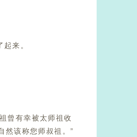
了起来。
师祖曾有幸被太师祖收
自然该称您师叔祖。”