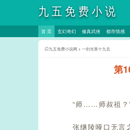
九五免费小说
首 页
玄幻奇幻
修真武侠
都市情感
网
九五免费小说网
>
一剑光寒十九玄
第1
“师……师叔祖？
张继陵哑口无言