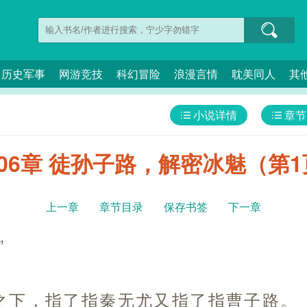
历史军事
网游竞技
科幻冒险
浪漫言情
耽美同人
其
小说详情
章节
06章 徒孙子路，解密冰魅（第
上一章
章节目录
保存书签
下一章
”
之下，指了指秦无尤又指了指曹子路。