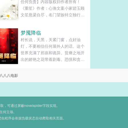
任何负责】内容版权归作者所有！
《重笙》作者：心渔文案小家碧玉顾
文笙悬梁自尽，名门望族特立独行的
顾九小姐穿越而来。乐师世界，掌握
一门乐器即掌握了权势、财富和他人
梦魇降临
的生死。顾九小姐能琴擅画，她想要
村长说，天黑，关紧门窗，点好油
的东西，就一定要得到，哪怕需要从
灯，不要相信任何屋外人的话。这个
刀山上滚过去！不过她想要的，和这
世界充满了邪祟和诡异。贫瘠之地开
世上绝大多数女子从来都不一样！小
出的娇艳之花带着剧毒。恐惧和贪婪
说类别...
滋养出了甜美的果实。这是个“人吃人”
的世界。罗彬：“巧了，我来的世界，
八八八电影
人也吃人。”......
通过屏蔽novelspider字段实现。
任何立场。
爬虫程序会依据负载状态自动爬取相关页面。