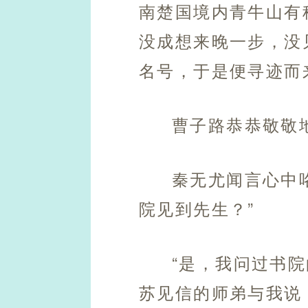
南楚国境内青牛山有
没成想来晚一步，没
名号，于是便寻迹而
曹子路恭恭敬敬
秦无尤闻言心中
院见到先生？”
“是，我问过书
苏见信的师弟与我说