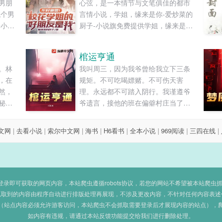
男朋
心弦，是一本情节与文笔俱佳的都市
找个男
言情小说，学姐，缘来是你-爱炒菜的
养小少
厨子-小说旗免费提供学姐，缘来是你
x祁峰
最新清爽干净的文字章节在线阅读和
竹马
TXT下载。...
棺运亨通
。林
我叫周三，因为我爷曾给我立下三条
，在
规矩。不可吃喝嫖赌。不可伤天害
然，
理。永远都不可踏入阴行。我谨遵爷
秘
爷遗言，接他的班在偏僻村庄当了一
修炼
名平平无奇的木头匠，可命运的锁链
道追
却还是将我拉进了阴行之中。阴棺借
文网
|
去看小说
|
索尔中文网
|
海书
|
H6看书
|
全本小说
|
969阅读
|
三四在线
|
的奇
道，子母拉桥，毛尸旱魃……这些看
轻视
似光怪陆离的诡传，却都是我亲身经
仙界
历的故事。......
....
即可获取的网页内容，本站爬虫遵循robots协议，若您的网站不希望被本站爬虫抓取，可
抓取到的内容由程序自动进行排版处理再展现，不涉及更改内容，不针对任何内容表述
（站点内容必须允许游客访问，本站爬虫不会抓取需要登录后才展现内容的站点），
如内容有违规，请通过本站反馈功能提交给我们进行删除处理。