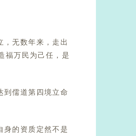
立，无数年来，走出
造福万民为己任，是
达到儒道第四境立命
自身的资质定然不是