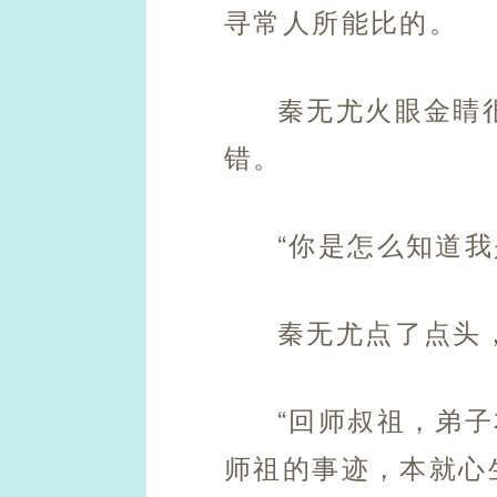
寻常人所能比的。
秦无尤火眼金睛
错。
“你是怎么知道我
秦无尤点了点头
“回师叔祖，弟
师祖的事迹，本就心