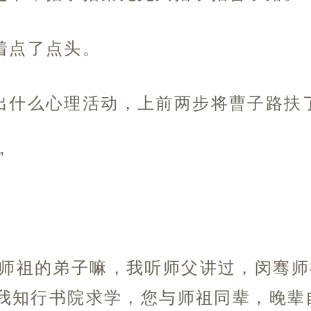
着点了点头。
出什么心理活动，上前两步将曹子路扶
”
太师祖的弟子嘛，我听师父讲过，闵骞
我知行书院求学，您与师祖同辈，晚辈