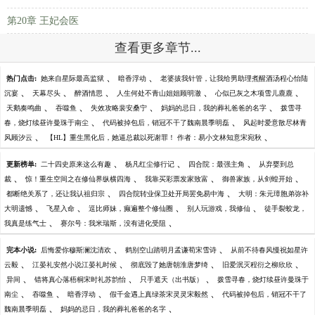
第20章 王妃会医
查看更多章节...
、
、
热门点击:
她来自星际最高监狱
暗香浮动
老婆拔我针管，让我给男助理煮醒酒汤程心怡陆
、
、
、
、
、
沉宴
天幕尽头
醉酒情思
人生何处不青山姐姐顾明澈
心似已灰之木项雪儿鹿鹿
、
、
、
、
天鹅奏鸣曲
吞噬鱼
失效攻略裴安桑宁
妈妈的忌日，我的葬礼爸爸的名字
拨雪寻
、
、
春，烧灯续昼许曼珠于南尘
代码被掉包后，销冠不干了魏南晨季明磊
风起时爱意散尽林青
、
、
风顾汐云
【HL】重生黑化后，她逼总裁以死谢罪！ 作者：易小文林知意宋宛秋
、
、
、
更新榜单:
二十四史原来这么有趣
杨凡红尘修行记
四合院：最强主角
从弃婴到总
、
、
、
、
裁
惊！重生空间之在修仙界纵横四海
我靠买彩票发家致富
御兽家族，从剑蝗开始
、
、
都断绝关系了，还让我认祖归宗
四合院转业保卫处开局罢免易中海
大明：朱元璋胞弟弥补
、
、
、
、
大明遗憾
飞星入命
逗比师妹，癫遍整个修仙圈
别人玩游戏，我修仙
徒手裂蛟龙，
、
、
我真是练气士
赛尔号：我米瑞斯，没有进化受阻
、
、
完本小说:
后悔爱你穆斯澜沈清欢
鹤别空山踏明月孟谦荀宋雪诗
从前不待春风慢祝如星许
、
、
、
、
云毅
江晏礼安然小说江晏礼时候
彻底毁了她唐朝淮唐梦绮
旧爱泯灭程衍之柳欣欣
、
、
、
异间
错将真心落梧桐宋时礼苏韵怡
只手遮天（出书版）
拨雪寻春，烧灯续昼许曼珠于
、
、
、
、
南尘
吞噬鱼
暗香浮动
假千金遇上真绿茶宋灵灵宋毅然
代码被掉包后，销冠不干了
、
、
魏南晨季明磊
妈妈的忌日，我的葬礼爸爸的名字