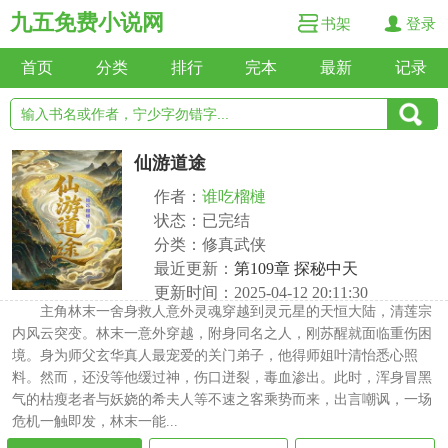
九五免费小说网
书架
登录
首页
分类
排行
完本
最新
记录
仙游道途
作者：
谁吃榴槤
状态：已完结
分类：修真武侠
最近更新：
第109章 探秘中天
更新时间：2025-04-12 20:11:30
主角林末一舍身救人意外灵魂穿越到灵元星的天恒大陆，清莲宗
内风云突变。林末一意外穿越，附身同名之人，刚苏醒就面临重伤困
境。身为师父玄华真人最宠爱的关门弟子，他得师姐叶清怡悉心照
料。然而，还没等他缓过神，伤口迸裂，毒血渗出。此时，浑身冒黑
气的枯瘦老者与妖娆的希夫人等不速之客乘势而来，出言嘲讽，一场
危机一触即发，林末一能...