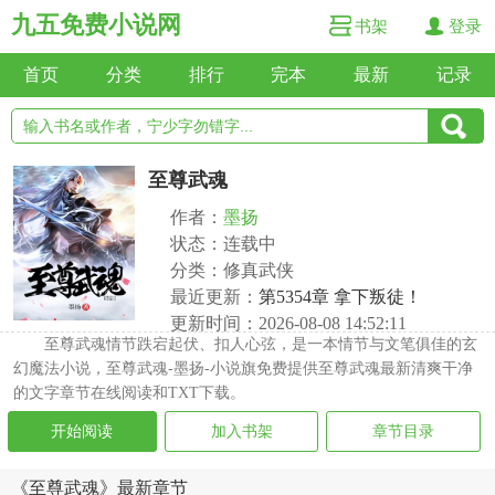
九五免费小说网
书架
登录
首页
分类
排行
完本
最新
记录
至尊武魂
作者：
墨扬
状态：连载中
分类：修真武侠
最近更新：
第5354章 拿下叛徒！
更新时间：2026-08-08 14:52:11
至尊武魂情节跌宕起伏、扣人心弦，是一本情节与文笔俱佳的玄
幻魔法小说，至尊武魂-墨扬-小说旗免费提供至尊武魂最新清爽干净
的文字章节在线阅读和TXT下载。
开始阅读
加入书架
章节目录
《至尊武魂》最新章节