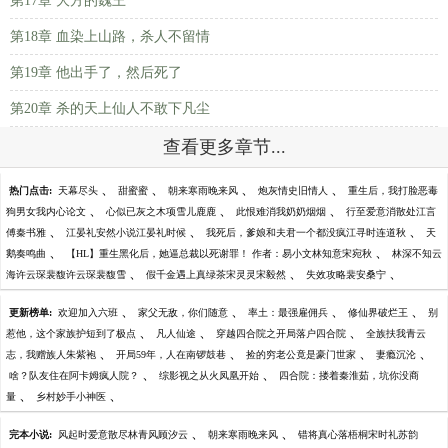
第17章 大方的魏王
第18章 血染上山路，杀人不留情
第19章 他出手了，然后死了
第20章 杀的天上仙人不敢下凡尘
查看更多章节...
、
、
、
、
热门点击:
天幕尽头
甜蜜蜜
朝来寒雨晚来风
炮灰情史旧情人
重生后，我打脸恶毒
、
、
、
狗男女我内心论文
心似已灰之木项雪儿鹿鹿
此恨难消我奶奶烟烟
行至爱意消散处江言
、
、
、
傅秦书雅
江晏礼安然小说江晏礼时候
我死后，爹娘和夫君一个都没疯江寻时连道秋
天
、
、
鹅奏鸣曲
【HL】重生黑化后，她逼总裁以死谢罪！ 作者：易小文林知意宋宛秋
林深不知云
、
、
、
海许云琛裴馥许云琛裴馥雪
假千金遇上真绿茶宋灵灵宋毅然
失效攻略裴安桑宁
、
、
、
、
更新榜单:
欢迎加入六班
家父无敌，你们随意
率土：最强雇佣兵
修仙界破烂王
别
、
、
、
惹他，这个家族护短到了极点
凡人仙途
穿越四合院之开局落户四合院
全族扶我青云
、
、
、
、
志，我赠族人朱紫袍
开局59年，人在南锣鼓巷
捡的穷老公竟是豪门世家
妻瘾沉沦
、
、
啥？队友住在阿卡姆疯人院？
综影视之从火凤凰开始
四合院：搂着秦淮茹，坑你没商
、
、
量
乡村妙手小神医
、
、
完本小说:
风起时爱意散尽林青风顾汐云
朝来寒雨晚来风
错将真心落梧桐宋时礼苏韵