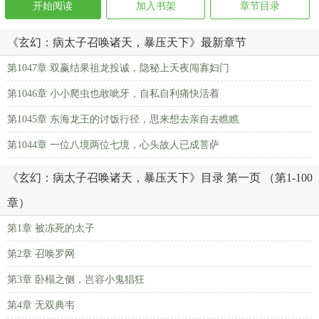
开始阅读
加入书架
章节目录
《玄幻：病太子召唤诸天，暴压天下》最新章节
第1047章 双赢结果祖龙投诚，隐秘上天夜闯寡妇门
第1046章 小小爬虫也敢呲牙，自私自利痛快活着
第1045章 东海龙王的讨饭行径，思来想去亲自去瞧瞧
第1044章 一位八境两位七境，心头故人已成菩萨
《玄幻：病太子召唤诸天，暴压天下》目录 第一页 （第1-100
章）
第1章 被冻死的太子
第2章 召唤罗网
第3章 卧榻之侧，岂容小鬼猖狂
第4章 无双典韦