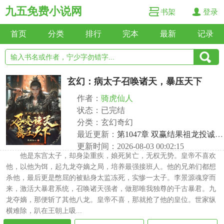
九五免费小说网
书架
登录
首页
分类
排行
完本
最新
记录
玄幻：病太子召唤诸天，暴压天下
作者：
骑虎仙人
状态：已完结
分类：玄幻奇幻
最近更新：
第1047章 双赢结果祖龙投诚，隐秘上天夜闯寡妇门
更新时间：2026-08-03 00:02:15
他是东宫太子，却身染重疾，娘死舅亡，无权无势。皇帝不喜欢
他，以他为饵，起九龙夺嫡之局，培养最强接班人。他的兄弟们都想
杀他，最后更是憋屈的被贴身太监冻死，实惨一太子。李景源魂穿而
来，激活大暴君系统，召唤诸天强者，做那唯我独尊的千古暴君。九
龙夺嫡，那便斩了其他八龙。皇帝不喜，那就抢了他的皇位。世家纵
横难除，趴在王朝上吸...