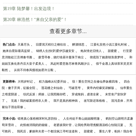
第19章 陆梦馨！出发边境！
第20章 林浩然！“来自父亲的爱”！
查看更多章节...
、
、
、
、
热门点击:
天幕尽头
旧爱泯灭程衍之柳欣欣
醉酒情思
江晏礼安然小说江晏礼时候
、
、
、
、
她来自星际最高监狱
锦绣人生[快穿]爱伊莎越安安
炮灰情史旧情人
甜蜜蜜
行至爱
、
、
、
意消散处江言傅秦书雅
拨雪寻春，烧灯续昼许曼珠于南尘
彻底毁了她唐朝淮唐梦绮
和
、
、
姐姐互换化兽丹后大皇子柔美人
风起时爱意散尽林青风顾汐云
假千金遇上真绿茶宋灵灵宋
、
、
毅然
从前不待春风慢祝如星许云毅
、
、
、
更新榜单:
大明岁时记
权力巅峰从纪委开始
惊！重生空间之在修仙界纵横四海
四合
、
、
、
、
院：傻子开局，征服全院
莲花楼之剑仙劫
丐破苍穹
黄帝内经爆笑讲解版
仙帝重生
、
、
、
之维度阴谋
综武反派：师娘，让我照顾你吧
穿成辣妈，虐渣全家
末世丧尸皇快穿
、
、
、
、
了
见诡！我的破案搭档非人类
我不是真的精神病
改写新还珠格格
混沌圣体，开局
、
被仙子强迫双修
、
、
完本小说:
错将真心落梧桐宋时礼苏韵怡
人生何处不青山姐姐顾明澈
鹤别空山踏明月孟谦
、
、
、
荀宋雪诗
此恨难消我奶奶烟烟
老婆拔我针管，让我给男助理煮醒酒汤程心怡陆沉宴
无
、
、
、
可救药
我死后，爹娘和夫君一个都没疯江寻时连道秋
甜蜜蜜
重生八零，爸妈！我自有