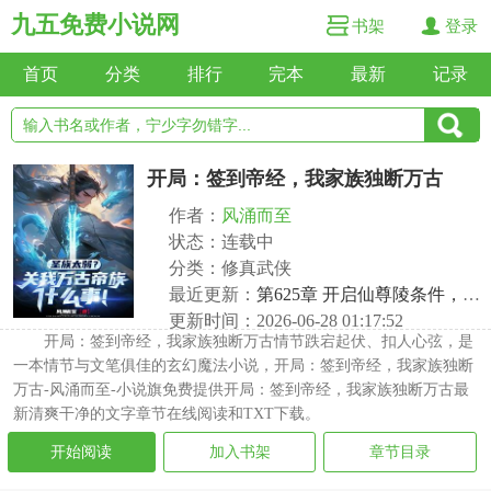
九五免费小说网
书架
登录
首页
分类
排行
完本
最新
记录
开局：签到帝经，我家族独断万古
作者：
风涌而至
状态：连载中
分类：修真武侠
最近更新：
第625章 开启仙尊陵条件，百把仙钥
更新时间：2026-06-28 01:17:52
开局：签到帝经，我家族独断万古情节跌宕起伏、扣人心弦，是
一本情节与文笔俱佳的玄幻魔法小说，开局：签到帝经，我家族独断
万古-风涌而至-小说旗免费提供开局：签到帝经，我家族独断万古最
新清爽干净的文字章节在线阅读和TXT下载。
开始阅读
加入书架
章节目录