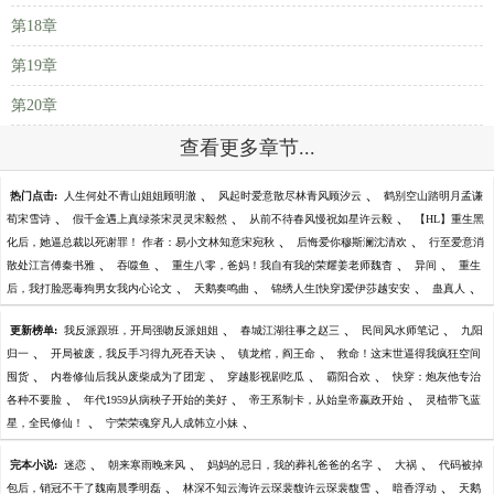
第18章
第19章
第20章
查看更多章节...
、
、
热门点击:
人生何处不青山姐姐顾明澈
风起时爱意散尽林青风顾汐云
鹤别空山踏明月孟谦
、
、
、
荀宋雪诗
假千金遇上真绿茶宋灵灵宋毅然
从前不待春风慢祝如星许云毅
【HL】重生黑
、
、
化后，她逼总裁以死谢罪！ 作者：易小文林知意宋宛秋
后悔爱你穆斯澜沈清欢
行至爱意消
、
、
、
、
散处江言傅秦书雅
吞噬鱼
重生八零，爸妈！我自有我的荣耀姜老师魏杳
异间
重生
、
、
、
、
后，我打脸恶毒狗男女我内心论文
天鹅奏鸣曲
锦绣人生[快穿]爱伊莎越安安
蛊真人
、
、
、
更新榜单:
我反派跟班，开局强吻反派姐姐
春城江湖往事之赵三
民间风水师笔记
九阳
、
、
、
归一
开局被废，我反手习得九死吞天诀
镇龙棺，阎王命
救命！这末世逼得我疯狂空间
、
、
、
、
囤货
内卷修仙后我从废柴成为了团宠
穿越影视剧吃瓜
霸阳合欢
快穿：炮灰他专治
、
、
、
各种不要脸
年代1959从病秧子开始的美好
帝王系制卡，从始皇帝嬴政开始
灵植带飞蓝
、
、
星，全民修仙！
宁荣荣魂穿凡人成韩立小妹
、
、
、
、
完本小说:
迷恋
朝来寒雨晚来风
妈妈的忌日，我的葬礼爸爸的名字
大祸
代码被掉
、
、
、
包后，销冠不干了魏南晨季明磊
林深不知云海许云琛裴馥许云琛裴馥雪
暗香浮动
天鹅