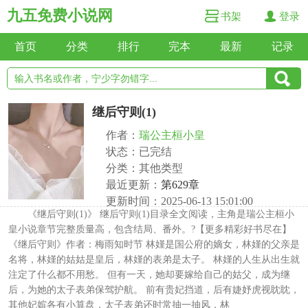
九五免费小说网
书架
登录
首页
分类
排行
完本
最新
记录
继后守则(1)
作者：
瑞公主桓小皇
状态：已完结
分类：其他类型
最近更新：
第629章
更新时间：2025-06-13 15:01:00
《继后守则(1)》 继后守则(1)目录全文阅读，主角是瑞公主桓小
皇小说章节完整质量高，包含结局、番外。?【更多精彩好书尽在】
《继后守则》作者：梅雨知时节 林嫤是国公府的嫡女，林嫤的父亲是
名将，林嫤的姑姑是皇后，林嫤的表弟是太子。 林嫤的人生从出生就
注定了什么都不用愁。 但有一天，她却要嫁给自己的姑父，成为继
后，为她的太子表弟保驾护航。 前有贵妃挡道，后有婕妤虎视眈眈，
其他妃嫔各有小算盘，太子表弟还时常抽一抽风，林