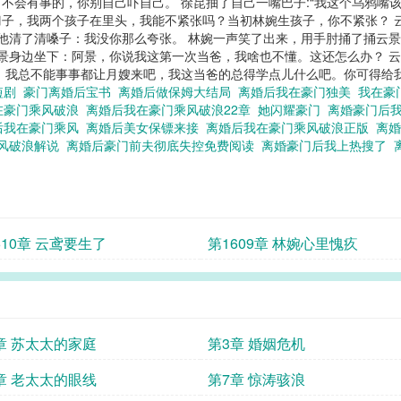
会有事的，你别自己吓自己。 徐昆抽了自己一嘴巴子:“我这个乌鸦嘴该打
子，我两个孩子在里头，我能不紧张吗？当初林婉生孩子，你不紧张？ 
 他清了清嗓子：我没你那么夸张。 林婉一声笑了出来，用手肘捅了捅云
云景身边坐下：阿景，你说我这第一次当爸，我啥也不懂。这还怎么办？ 
我总不能事事都让月嫂来吧，我这当爸的总得学点儿什么吧。你可得给我传
短剧
豪门离婚后宝书
离婚后做保姆大结局
离婚后我在豪门独美
我在豪
在豪门乘风破浪
离婚后我在豪门乘风破浪22章
她闪耀豪门
离婚豪门后
后我在豪门乘风
离婚后美女保镖来接
离婚后我在豪门乘风破浪正版
离
乘风破浪解说
离婚后豪门前夫彻底失控免费阅读
离婚豪门后我上热搜了
610章 云鸢要生了
第1609章 林婉心里愧疚
章 苏太太的家庭
第3章 婚姻危机
章 老太太的眼线
第7章 惊涛骇浪