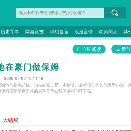
历史军事
网游竞技
科幻冒险
浪漫言情
耽美同人
其
立即阅读
章节
她在豪门做保姆
026-07-08 18:11:46
保姆情节跌宕起伏、扣人心弦，是一本情节与文笔俱佳的其他类型小说，离
保姆最新清爽干净的文字章节在线阅读和TXT下载。
 大结局