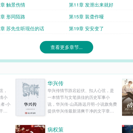
0章 触景伤情
第11章 发泄出来就好
4章 形同陌路
第15章 装聋作哑
8章 苏先生听现任的话
第19章 安安变了
查看更多章节...
华兴传
弦，
华兴传情节跌宕起伏、扣人心弦，是
情小
一本情节与文笔俱佳的历史军事小
者-小
说，华兴传-山高路远月明-小说旗免费
干净
提供华兴传最新清爽干净的文字章节
..
在线阅读和TXT下载。...
病权策