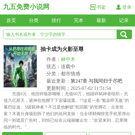
九五免费小说网
书架
登录
首页
分类
排行
完本
最新
记录
抽卡成为火影至尊
作者：
林中木
状态：连载中
分类：都市情感
最近更新：
第247章 与我同归于尽吧
更新时间：2025-07-02 11:51:54
充值6元，他捏碎狼群咽喉；充值60万，他踏碎弑神者组织；充
值六亿那天，诸神在他脚下下哀嚎战栗。??这是一条“氪金即无敌”的
暴烈征途。S级弑神者？不过是他解锁“轮回眼”的垫脚石；古老世
家？木遁分身顷刻拆了他们的祖祠龙脉；当全球财阀惊觉手机里弹出
同一则诡异广告时，刘恒已站在云端俯瞰众生：“欢迎来到，忍界降
临的时代。”...