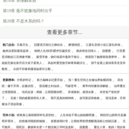
第18章 警报触发器
第19章 毫不犹豫地同时出手
第20章 不是木系的吗？
查看更多章节...
、
、
、
、
热门点击:
天幕尽头
旧爱泯灭程衍之柳欣欣
醉酒情思
江晏礼安然小说江晏礼时候
、
、
、
、
她来自星际最高监狱
锦绣人生[快穿]爱伊莎越安安
炮灰情史旧情人
甜蜜蜜
行至爱
、
、
、
意消散处江言傅秦书雅
拨雪寻春，烧灯续昼许曼珠于南尘
彻底毁了她唐朝淮唐梦绮
和
、
、
姐姐互换化兽丹后大皇子柔美人
风起时爱意散尽林青风顾汐云
假千金遇上真绿茶宋灵灵宋
、
、
毅然
从前不待春风慢祝如星许云毅
、
、
、
更新榜单:
大明岁时记
权力巅峰从纪委开始
惊！重生空间之在修仙界纵横四海
四合
、
、
、
、
院：傻子开局，征服全院
莲花楼之剑仙劫
丐破苍穹
黄帝内经爆笑讲解版
仙帝重生
、
、
、
之维度阴谋
综武反派：师娘，让我照顾你吧
穿成辣妈，虐渣全家
末世丧尸皇快穿
、
、
、
、
了
见诡！我的破案搭档非人类
我不是真的精神病
改写新还珠格格
混沌圣体，开局
、
被仙子强迫双修
、
、
完本小说:
错将真心落梧桐宋时礼苏韵怡
人生何处不青山姐姐顾明澈
鹤别空山踏明月孟谦
、
、
、
荀宋雪诗
此恨难消我奶奶烟烟
老婆拔我针管，让我给男助理煮醒酒汤程心怡陆沉宴
无
、
、
、
可救药
我死后，爹娘和夫君一个都没疯江寻时连道秋
甜蜜蜜
重生八零，爸妈！我自有