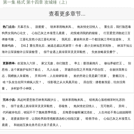
第一集 格式 第十四章 攻城锤（上）
查看更多章节...
、
、
、
、
热门点击:
天幕尽头
甜蜜蜜
朝来寒雨晚来风
炮灰情史旧情人
重生后，我打脸恶毒
、
、
、
狗男女我内心论文
心似已灰之木项雪儿鹿鹿
此恨难消我奶奶烟烟
行至爱意消散处江言
、
、
、
傅秦书雅
江晏礼安然小说江晏礼时候
我死后，爹娘和夫君一个都没疯江寻时连道秋
天
、
、
鹅奏鸣曲
【HL】重生黑化后，她逼总裁以死谢罪！ 作者：易小文林知意宋宛秋
林深不知云
、
、
、
海许云琛裴馥许云琛裴馥雪
假千金遇上真绿茶宋灵灵宋毅然
失效攻略裴安桑宁
、
、
、
、
更新榜单:
欢迎加入六班
家父无敌，你们随意
率土：最强雇佣兵
修仙界破烂王
别
、
、
、
惹他，这个家族护短到了极点
凡人仙途
穿越四合院之开局落户四合院
全族扶我青云
、
、
、
、
志，我赠族人朱紫袍
开局59年，人在南锣鼓巷
捡的穷老公竟是豪门世家
妻瘾沉沦
、
、
啥？队友住在阿卡姆疯人院？
综影视之从火凤凰开始
四合院：搂着秦淮茹，坑你没商
、
、
量
乡村妙手小神医
、
、
完本小说:
风起时爱意散尽林青风顾汐云
朝来寒雨晚来风
错将真心落梧桐宋时礼苏韵
、
、
、
、
、
、
怡
假千金遇上真绿茶宋灵灵宋毅然
吞噬鱼
炮灰情史旧情人
无可救药
异间
、
、
代码被掉包后，销冠不干了魏南晨季明磊
后悔爱你穆斯澜沈清欢
人生何处不青山姐姐顾明
、
、
、
澈
老婆拔我针管，让我给男助理煮醒酒汤程心怡陆沉宴
暗香浮动
心似已灰之木项雪儿
、
、
鹿鹿
和姐姐互换化兽丹后大皇子柔美人