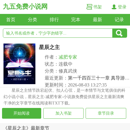
九五免费小说网
书架
登录
首页
分类
排行
完本
最新
记录
星辰之主
作者：
减肥专家
状态：连载中
分类：修真武侠
最近更新：
第一千四百三十一章 真导游（下）
更新时间：2026-08-03 13:27:35
星辰之主情节跌宕起伏、扣人心弦，是一本情节与文笔俱佳的科
幻小说小说，星辰之主-减肥专家-小说旗免费提供星辰之主最新清爽
干净的文字章节在线阅读和TXT下载。
开始阅读
加入书架
章节目录
《星辰之主》最新章节