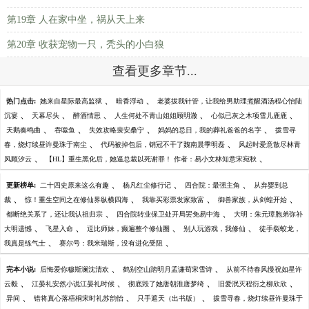
第19章 人在家中坐，祸从天上来
第20章 收获宠物一只，秃头的小白狼
查看更多章节...
、
、
热门点击:
她来自星际最高监狱
暗香浮动
老婆拔我针管，让我给男助理煮醒酒汤程心怡陆
、
、
、
、
、
沉宴
天幕尽头
醉酒情思
人生何处不青山姐姐顾明澈
心似已灰之木项雪儿鹿鹿
、
、
、
、
天鹅奏鸣曲
吞噬鱼
失效攻略裴安桑宁
妈妈的忌日，我的葬礼爸爸的名字
拨雪寻
、
、
春，烧灯续昼许曼珠于南尘
代码被掉包后，销冠不干了魏南晨季明磊
风起时爱意散尽林青
、
、
风顾汐云
【HL】重生黑化后，她逼总裁以死谢罪！ 作者：易小文林知意宋宛秋
、
、
、
更新榜单:
二十四史原来这么有趣
杨凡红尘修行记
四合院：最强主角
从弃婴到总
、
、
、
、
裁
惊！重生空间之在修仙界纵横四海
我靠买彩票发家致富
御兽家族，从剑蝗开始
、
、
都断绝关系了，还让我认祖归宗
四合院转业保卫处开局罢免易中海
大明：朱元璋胞弟弥补
、
、
、
、
大明遗憾
飞星入命
逗比师妹，癫遍整个修仙圈
别人玩游戏，我修仙
徒手裂蛟龙，
、
、
我真是练气士
赛尔号：我米瑞斯，没有进化受阻
、
、
完本小说:
后悔爱你穆斯澜沈清欢
鹤别空山踏明月孟谦荀宋雪诗
从前不待春风慢祝如星许
、
、
、
、
云毅
江晏礼安然小说江晏礼时候
彻底毁了她唐朝淮唐梦绮
旧爱泯灭程衍之柳欣欣
、
、
、
异间
错将真心落梧桐宋时礼苏韵怡
只手遮天（出书版）
拨雪寻春，烧灯续昼许曼珠于