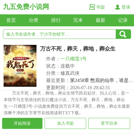
九五免费小说网
书架
登录
首页
分类
排行
完本
最新
记录
万古不死，葬天，葬地，葬众生
作者：
一只榴莲3号
状态：连载中
分类：修真武侠
最近更新：
第2458章 憋屈的仙帝，谁是天下第一？
更新时间：2026-07-16 20:42:31
万古不死，葬天，葬地，葬众生情节跌宕起伏、扣人心弦，是一
本情节与文笔俱佳的玄幻魔法小说，万古不死，葬天，葬地，葬众
生-一只榴莲3号-小说旗免费提供万古不死，葬天，葬地，葬众生最新
清爽干净的文字章节在线阅读和TXT下载。
开始阅读
加入书架
章节目录