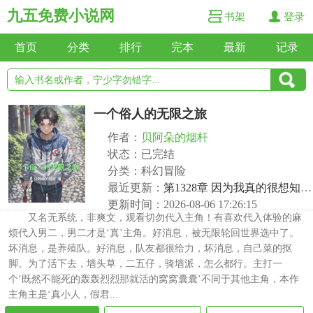
九五免费小说网
书架
登录
首页
分类
排行
完本
最新
记录
一个俗人的无限之旅
作者：
贝阿朵的烟杆
状态：已完结
分类：科幻冒险
最近更新：
第1328章 因为我真的很想知道，他们到底能走多远啊～～
更新时间：2026-08-06 17:26:15
又名无系统，非爽文，观看切勿代入主角！有喜欢代入体验的麻
烦代入男二，男二才是‘真’主角。好消息，被无限轮回世界选中了。
坏消息，是养殖队。好消息，队友都很给力，坏消息，自己菜的抠
脚。为了活下去，墙头草，二五仔，骑墙派，怎么都行。主打一
个‘既然不能死的轰轰烈烈那就活的窝窝囊囊’不同于其他主角，本作
主角主是‘真小人，假君...