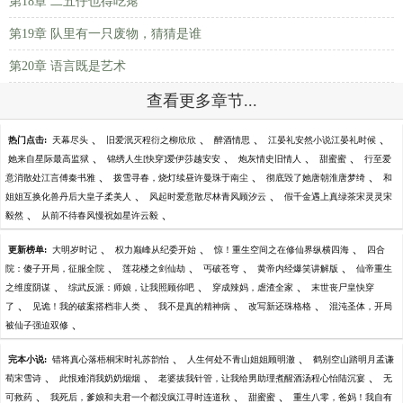
第18章 二五仔也得吃瘪
第19章 队里有一只废物，猜猜是谁
第20章 语言既是艺术
查看更多章节...
、
、
、
、
热门点击:
天幕尽头
旧爱泯灭程衍之柳欣欣
醉酒情思
江晏礼安然小说江晏礼时候
、
、
、
、
她来自星际最高监狱
锦绣人生[快穿]爱伊莎越安安
炮灰情史旧情人
甜蜜蜜
行至爱
、
、
、
意消散处江言傅秦书雅
拨雪寻春，烧灯续昼许曼珠于南尘
彻底毁了她唐朝淮唐梦绮
和
、
、
姐姐互换化兽丹后大皇子柔美人
风起时爱意散尽林青风顾汐云
假千金遇上真绿茶宋灵灵宋
、
、
毅然
从前不待春风慢祝如星许云毅
、
、
、
更新榜单:
大明岁时记
权力巅峰从纪委开始
惊！重生空间之在修仙界纵横四海
四合
、
、
、
、
院：傻子开局，征服全院
莲花楼之剑仙劫
丐破苍穹
黄帝内经爆笑讲解版
仙帝重生
、
、
、
之维度阴谋
综武反派：师娘，让我照顾你吧
穿成辣妈，虐渣全家
末世丧尸皇快穿
、
、
、
、
了
见诡！我的破案搭档非人类
我不是真的精神病
改写新还珠格格
混沌圣体，开局
、
被仙子强迫双修
、
、
完本小说:
错将真心落梧桐宋时礼苏韵怡
人生何处不青山姐姐顾明澈
鹤别空山踏明月孟谦
、
、
、
荀宋雪诗
此恨难消我奶奶烟烟
老婆拔我针管，让我给男助理煮醒酒汤程心怡陆沉宴
无
、
、
、
可救药
我死后，爹娘和夫君一个都没疯江寻时连道秋
甜蜜蜜
重生八零，爸妈！我自有