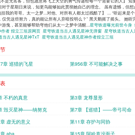
不是无名客，但也愿意将飞上天空的勇气传递给每一个需要它的人】 知更
但对于星期日来说，知更鸟能够如此贯彻她自己的理念。 虽有遗憾，但想
括我的哥哥。太一之梦...对他、对所有人都太过残酷了】 ... “听起来是
，仅凭这些努力，真的能让所有人弃暗投明么？” 黑天鹅摇了摇头。 她
游曳，甚至能够帮助穹他们从太一之梦中清醒...
星穹铁道曝光前世今身
神作者 煌立三垣原网页
星穹铁道当古人遇见星神无弹窗
星穹铁道当古人
道当古人遇见星神TxT
星穹铁道当古人遇见星神作者煌立三垣
节
57章 巡猎的飞星
第956章 不可能解决之事
表
章 不朽的真意
第3章 龙尊显形
章 毁灭星神——纳努克
第7章 【巡猎】——帝弓司命
0章 虚无的意义
第11章 存护与同协
章 aha
第15章 阿哈真没面子