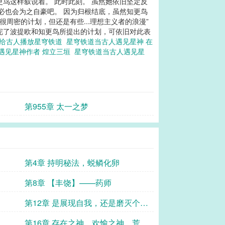
鸟这样叙说着。 此时此刻。 虽然她依旧坚定反
必也会为之自豪吧。 因为归根结底，虽然知更鸟
个很周密的计划，但还是有些...理想主义者的浪漫”
听完了波提欧和知更鸟所提出的计划，可依旧对此表
给古人播放星穹铁道
星穹铁道当古人遇见星神 在
遇见星神作者 煌立三垣
星穹铁道当古人遇见星
第955章 太一之梦
第4章 持明秘法，蜕鳞化卵
第8章 【丰饶】——药师
第12章 是展现自我，还是磨灭个
性？
第16章 存在之神，欢愉之神，荒诞