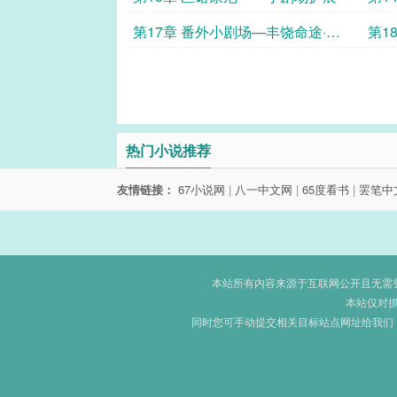
第17章 番外小剧场—丰饶命途·净
第1
眼使者
热门小说推荐
友情链接：
67小说网
|
八一中文网
|
65度看书
|
罢笔中
本站所有内容来源于互联网公开且无需登录
本站仅对
同时您可手动提交相关目标站点网址给我们