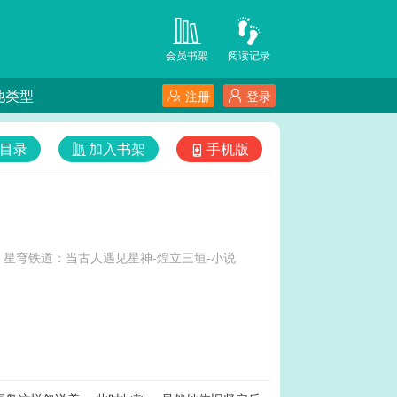
会员书架
阅读记录
他类型
注册
登录
目录
加入书架
手机版
星穹铁道：当古人遇见星神-煌立三垣-小说