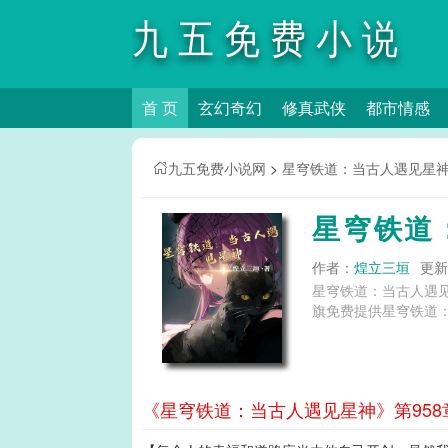
九五免费小说
首 页
玄幻奇幻
修真武侠
都市情感
网
九五免费小说网
>
星穹铁道：当古人遇见星
星穹铁道
作者：
煌立三垣
更新时
星穹铁道：当古人遇
旗免费提供星穹铁道
《星穹铁道：当古人遇见星神》第958