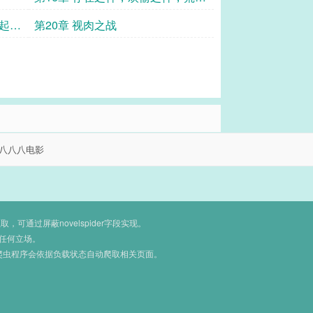
之神
舟起源
第20章 视肉之战
八八八电影
通过屏蔽novelspider字段实现。
任何立场。
爬虫程序会依据负载状态自动爬取相关页面。