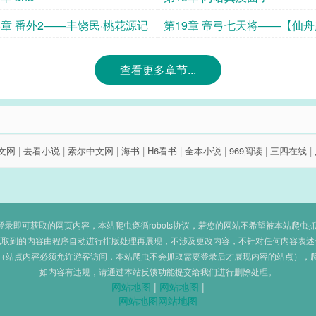
8章 番外2——丰饶民·桃花源记
第19章 帝弓七天将——【仙
的猜测】
查看更多章节...
文网
|
去看小说
|
索尔中文网
|
海书
|
H6看书
|
全本小说
|
969阅读
|
三四在线
|
即可获取的网页内容，本站爬虫遵循robots协议，若您的网站不希望被本站爬虫抓取，可
抓取到的内容由程序自动进行排版处理再展现，不涉及更改内容，不针对任何内容表述
（站点内容必须允许游客访问，本站爬虫不会抓取需要登录后才展现内容的站点），
如内容有违规，请通过本站反馈功能提交给我们进行删除处理。
网站地图
|
网站地图
|
网站地图
网站地图