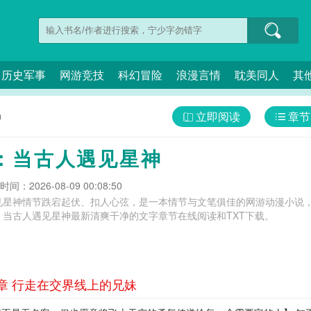
历史军事
网游竞技
科幻冒险
浪漫言情
耽美同人
其
立即阅读
章节
神
：当古人遇见星神
间：2026-08-09 00:08:50
见星神情节跌宕起伏、扣人心弦，是一本情节与文笔俱佳的网游动漫小说，
：当古人遇见星神最新清爽干净的文字章节在线阅读和TXT下载。
章 行走在交界线上的兄妹