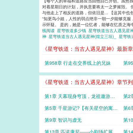
【每个人的幸福和道路应当由他自己开创。虽然我
对着星期日的计划，并执意要将太一之梦摧毁。 
与他走上了相反的道路，但依旧是... 【这其中也包
“知更鸟小姐，人性的弱点绝非一朝一夕能够克服
示怀疑。 是的，她是一位忆者，能够在忆质之海中
线阅读
星穹铁道多少钱
星穹铁道当古人遇见星
神
星穹铁道当古人遇见星神(煌立三垣)_
星穹铁
《星穹铁道：当古人遇见星神》最新章
第958章 行走在交界线上的兄妹
第9
《星穹铁道：当古人遇见星神》章节列
第1章 天幕现身穹顶，龙祖遨游太
第2
虚
第5章 千星游记?【有关星空的寓言
第6
集?其一】
第9章 智识与虚无
第1
第13章 匹诺康尼——小剧场扩展
第14