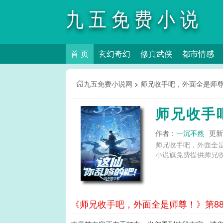
九五免费小说
首 页
玄幻奇幻
修真武侠
都市情感
网
九五免费小说网
>
师兄收手吧，外面全是师
师兄收手
作者：
一沉不然
更新时
师兄收手吧，外面全
小说旗免费提供师兄
《师兄收手吧，外面全是师尊！》第88