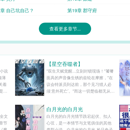
8章 自己坑自己？
第19章 郡守府
查看更多章节...
【星空吞噬者】
荷小说
"双生天赋觉醒...立刻封锁现场！"饕餮
猫薄
面具的声音像生锈的齿轮在摩擦，"在
关着
议会特派员到达前，那个见习猎人必
是彼
须‘意外死亡’。"而这一切楚临都无从知
守墓人
晓。他正跪在燃烧的废墟里，看着自
鸣。一
己指尖滴落的银蓝色血液腐蚀地面。
白月光的白月光
莽深
影狼在二十米外焦躁地刨地，却不敢
录全文
白月光的白月光情节跌宕起伏、扣人
影，
靠近他周身三丈范围。女子昏迷的躯
章节
心弦，是一本情节与文笔俱佳的其他
..
体被某种力量托举到半空，她破碎的
《魔
类型小说，白月光的白月光-捡只兔子