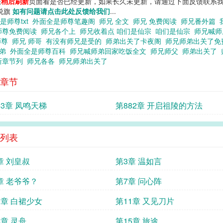
您
稍后刷新
页面看是否已经更新，如果长久未更新，请通过下面反馈联系我
小说旗
如有问题请点击此处反馈给我们
...
是师尊txt
外面全是师尊笔趣阁
师兄 全文
师兄 免费阅读
师兄番外篇
师尊免费阅读
师兄各个上
师兄收着点 咱们是仙宗
咱们是仙宗
师兄喊
师尊
师兄 师哥
有没有师兄是受的
师弟出关了卡夜阁
师兄师弟出关了
师弟
外面全是师尊百科
师兄喊师弟回家吃饭全文
师兄师父
师弟出关了
新章节列
师兄各各
师兄师弟出关了
章节
83章 凤鸣天梯
第882章 开启祖陵的方法
列表
章 刘皇叔
第3章 温如言
章 老爷爷？
第7章 问心阵
0章 白裙少女
第11章 又见刀片
4章 灵舟
第15章 旅途