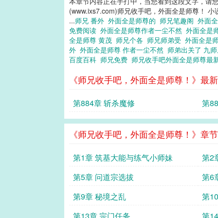
本章节内容正在手打中，当您看到这段文字，请
(www.ixs7.com)师兄收手吧，外面全是师尊！ 
...
师兄 番外
外面全是师尊的
师兄笔趣阁
外面全
免费阅读
外面全是师尊作者一尘不然
外面全是
全是师尊 黄茂
师兄个各
师兄师弟受
外面全是
外
外面全是师尊 作者一尘不然
师弟出关了 九
百度百科
师兄免费
师兄收手吧外面全是师尊最
《师兄收手吧，外面全是师尊！》最新
第884章 斩杀魔修
第8
《师兄收手吧，外面全是师尊！》章节
第1章 筑基大能与练气小师妹
第2
第5章 问道宗选拔
第6
第9章 秘境之乱
第1
第13章 宗门任务
第1