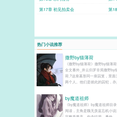
第17章 初见拍卖会
第1
热门小说推荐
撒野by猫薄荷
《撒野by猫薄荷》撒野by猫薄
全文番外_井云归罗非焉撒野by
荷,?这座墓形同一座囚笼，里面
两个人。他们是彼此的囚犯，亦
此的狱卒。第1章守墓人第1章
第1章守墓人暴雨倾盆，电闪雷
by魔道祖师
道闪电直插幽深密林，映亮了林
《by魔道祖师》by魔道祖师目
处一座墓冢。一个轻盈矫健的身
阅读，主角是魏无羡蓝忘机小说
正冒雨封堵开在墓上的奇特井口。.
完整质量高，包含结局、番外。