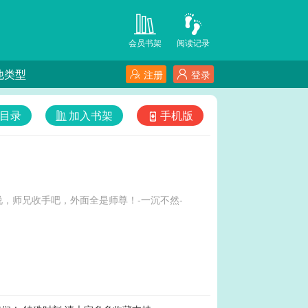
会员书架
阅读记录
他类型
注册
登录
目录
加入书架
手机版
，师兄收手吧，外面全是师尊！-一沉不然-