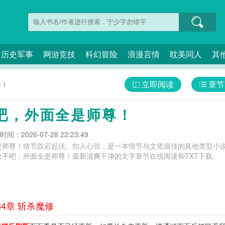
历史军事
网游竞技
科幻冒险
浪漫言情
耽美同人
其
立即阅读
章节
尊！
吧，外面全是师尊！
间：2026-07-28 22:23:49
是师尊！情节跌宕起伏、扣人心弦，是一本情节与文笔俱佳的其他类型小说
收手吧，外面全是师尊！最新清爽干净的文字章节在线阅读和TXT下载。
4章 斩杀魔修