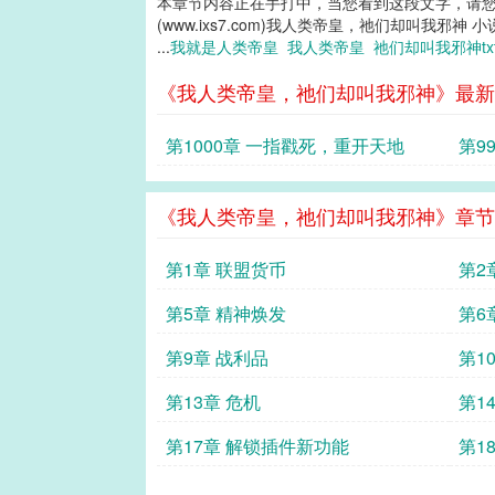
本章节内容正在手打中，当您看到这段文字，请
(www.ixs7.com)我人类帝皇，祂们却叫我邪神 
...
我就是人类帝皇
我人类帝皇
祂们却叫我邪神tx
《我人类帝皇，祂们却叫我邪神》最新
第1000章 一指戳死，重开天地
第9
《我人类帝皇，祂们却叫我邪神》章节
第1章 联盟货币
第2
第5章 精神焕发
第6
第9章 战利品
第1
第13章 危机
第1
第17章 解锁插件新功能
第1