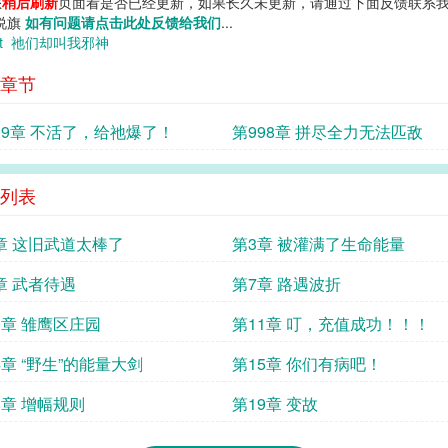
您
稍后刷新
页面看是否已经更新，如果长久未更新，请通过下面反馈联系我
小说旗
如有问题请点击此处反馈给我们
...
t
祂们却叫我邪神
章节
99章 不活了，给祂爆了！
第998章 拼尽全力无法匹敌
列表
章 这旧武道太棒了
第3章 被灌满了生命能量
章 武者待遇
第7章 路遇波折
0章 雏鹰区庄园
第11章 叮，充值成功！！！
4章 “野生”的能量大剑
第15章 你们有病吧！
8章 增幅规则
第19章 变故