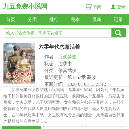
九五免费小说网
书架
登录
首页
分类
排行
完本
最新
记录
六零年代恣意活着
作者：
百变梦想
状态：连载中
分类：修真武侠
最近更新：
第1557章 暮收
更新时间：2026-08-08 13:21:12
新世纪事业女性穿越为阮眠眠，逃离原生家庭，因为到了年龄嫁
给了长的很帅身材很好的团子陈玉鞍，前期俩人个互相斗，后期生活
甜蜜，丈夫宠爱，儿子聪明可爱。女主和男主都是享受的人，在那个
物资缺乏的年代俩人硬是用钱砸到自己吃喝不愁，俩人都是高薪人
士，在60年代吃喝不愁，女主没有吃亏是福的理念，秉承着自己舒服
才是舒服的恣意生活，...