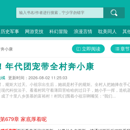
历史军事
网游竞技
科幻冒险
浪漫言情
耽美同人
其
立即阅读
章节
村奔小康
！年代团宠带全村奔小康
的橘
更新时间：2026-08-02 11:25:03
村，规矩大过天。小祖宗出生后，她就是村子的规矩。全村人把她捧在手
是现代科技法子。看着村民守着薄田苦哈哈的过日子，她小手一挥，造机
成了十里八乡羡慕的富裕村！村民们围着小祖宗咧嘴笑：“我们...
679章 家底厚着呢