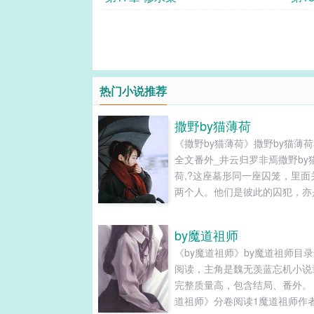
热门小说推荐
撒野by猫薄荷
《撒野by猫薄荷》撒野by猫薄
全文番外_井云归罗非焉撒野by
荷,?这座墓形同一座囚笼，里面
两个人。他们是彼此的囚犯，亦
此的狱卒。第1章守墓人第1章
第1章守墓人暴雨倾盆，电闪雷
by魔道祖师
道闪电直插幽深密林，映亮了林
《by魔道祖师》by魔道祖师目
处一座墓冢。一个轻盈矫健的身
阅读，主角是魏无羡蓝忘机小说
正冒雨封堵开在墓上的奇特井口。.
完整质量高，包含结局、番外。
道祖师》分卷阅读1魔道祖师作者