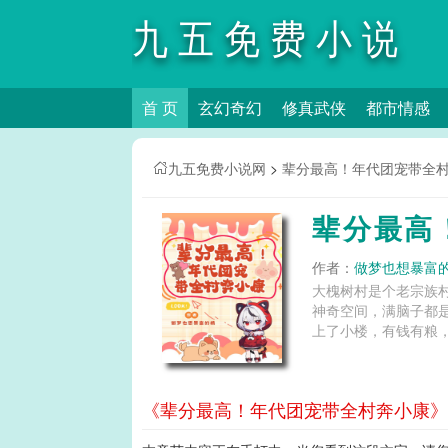
九五免费小说
首 页
玄幻奇幻
修真武侠
都市情感
网
九五免费小说网
>
辈分最高！年代团宠带全
辈分最高
作者：
做梦也想暴富
大槐树村是个老宗族
神奇空间，满脑子都
上了小楼，有钱有粮，
《辈分最高！年代团宠带全村奔小康》第