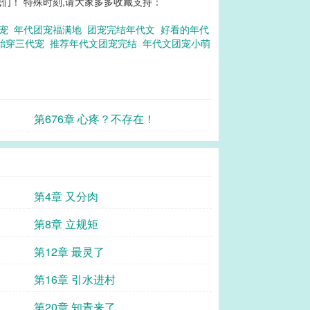
们！ 特殊时刻,请大家多多收藏支持：
团宠
年代团宠福满地
团宠完结年代文
好看的年代
胎穿三代宠
推荐年代文团宠完结
年代文团宠小萌
第676章 心疼？不存在！
第4章 又分肉
第8章 立规矩
第12章 最灵了
第16章 引水进村
第20章 知青来了