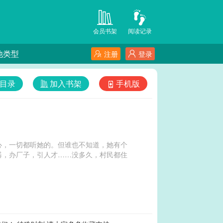
会员书架
阅读记录
他类型
注册
登录
目录
加入书架
手机版
心，一切都听她的。但谁也不知道，她有个
器，办厂子，引人才……没多久，村民都住