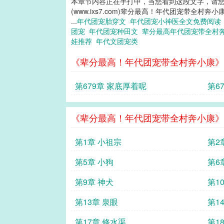
本章节内容正在手打中，当您看到这段文字，请
(www.ixs7.com)辈分最高！年代团宠带全村奔小
...
年代团宠胎穿文
年代团宠小神医全文免费阅
团宠
年代团宠种田文
辈分最高年代团宠带全村
娃推荐
年代文团宠类
《辈分最高！年代团宠带全村奔小康》
第679章 家底厚着呢
第6
《辈分最高！年代团宠带全村奔小康》
第1章 小祖宗
第2
第5章 小狗
第6
第9章 神犬
第1
第13章 泉眼
第1
第17章 修水渠
第1