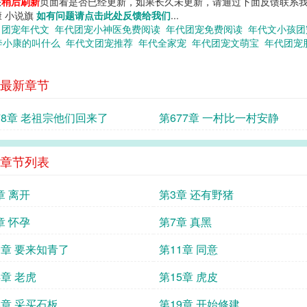
您
稍后刷新
页面看是否已经更新，如果长久未更新，请通过下面反馈联系我
康 小说旗
如有问题请点击此处反馈给我们
...
读
团宠年代文
年代团宠小神医免费阅读
年代团宠免费阅读
年代文小孩
奔小康的叫什么
年代文团宠推荐
年代全家宠
年代团宠文萌宝
年代团宠
最新章节
78章 老祖宗他们回来了
第677章 一村比一村安静
章节列表
章 离开
第3章 还有野猪
章 怀孕
第7章 真黑
0章 要来知青了
第11章 同意
4章 老虎
第15章 虎皮
8章 采买石板
第19章 开始修建