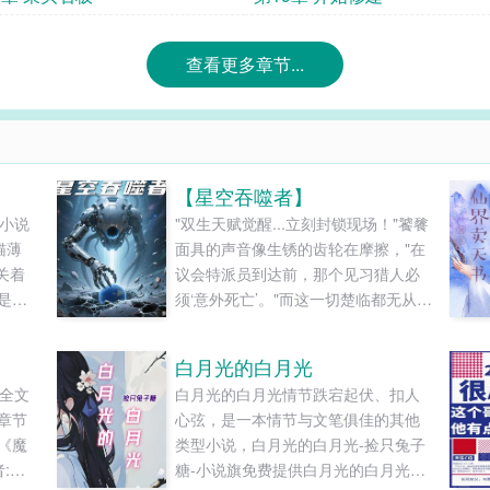
查看更多章节...
【星空吞噬者】
荷小说
"双生天赋觉醒...立刻封锁现场！"饕餮
猫薄
面具的声音像生锈的齿轮在摩擦，"在
关着
议会特派员到达前，那个见习猎人必
是彼
须‘意外死亡’。"而这一切楚临都无从知
守墓人
晓。他正跪在燃烧的废墟里，看着自
鸣。一
己指尖滴落的银蓝色血液腐蚀地面。
白月光的白月光
莽深
影狼在二十米外焦躁地刨地，却不敢
录全文
白月光的白月光情节跌宕起伏、扣人
影，
靠近他周身三丈范围。女子昏迷的躯
章节
心弦，是一本情节与文笔俱佳的其他
..
体被某种力量托举到半空，她破碎的
《魔
类型小说，白月光的白月光-捡只兔子
风衣下露出肩......
:墨
糖-小说旗免费提供白月光的白月光最