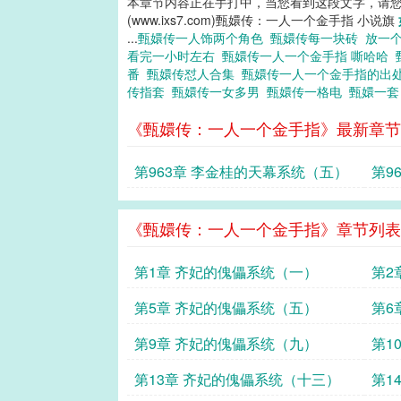
本章节内容正在手打中，当您看到这段文字，请
(www.ixs7.com)甄嬛传：一人一个金手指 小说旗
...
甄嬛传一人饰两个角色
甄嬛传每一块砖
放一
看完一小时左右
甄嬛传一人一个金手指 嘶哈哈
番
甄嬛传怼人合集
甄嬛传一人一个金手指的出
传指套
甄嬛传一女多男
甄嬛传一格电
甄嬛一
《甄嬛传：一人一个金手指》最新章节
第963章 李金桂的天幕系统（五）
第9
《甄嬛传：一人一个金手指》章节列表
第1章 齐妃的傀儡系统（一）
第2
第5章 齐妃的傀儡系统（五）
第6
第9章 齐妃的傀儡系统（九）
第1
第13章 齐妃的傀儡系统（十三）
第1