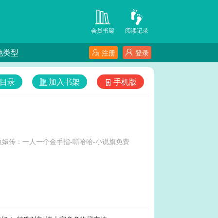
会员书架
阅读记录
他类型
注册
登录
目录
加入书架
手机版
嬛传：一人一个金手指-嘶哈哈-小说旗免费