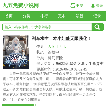
九五免费小说网
书架
登录
首页
分类
排行
完本
最新
记录
列车求生：本小姐能无限强化！
作者：
人间十月天
状态：连载中
分类：科幻冒险
最近更新：
第622章 翠金之岛，生命异变
更新时间：2026-06-10 02:02:45
白澄一觉醒来发现自己变成了一个白发美女，还有一个瑟姛闺
蜜！可来不及兴奋却又梅开二度。白澄看着自己面前锈迹斑斑的人力
平板车，嘴角抽搐。“你的意思是说我要用这破烂跑五百公里？？”不
过还不算太糟糕的是白澄自带天赋，可以通过使用升级一切物品。就
在所有人还在艰苦求生、辛苦赶路时，白澄已经拥有一身金色传
说。“本小姐要在列车世界...