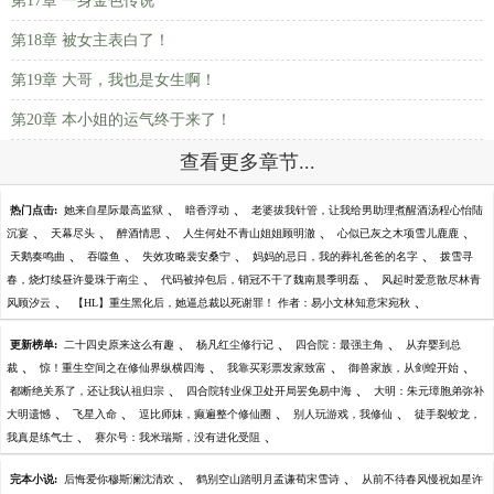
第17章 一身金色传说
第18章 被女主表白了！
第19章 大哥，我也是女生啊！
第20章 本小姐的运气终于来了！
查看更多章节...
、
、
热门点击:
她来自星际最高监狱
暗香浮动
老婆拔我针管，让我给男助理煮醒酒汤程心怡陆
、
、
、
、
、
沉宴
天幕尽头
醉酒情思
人生何处不青山姐姐顾明澈
心似已灰之木项雪儿鹿鹿
、
、
、
、
天鹅奏鸣曲
吞噬鱼
失效攻略裴安桑宁
妈妈的忌日，我的葬礼爸爸的名字
拨雪寻
、
、
春，烧灯续昼许曼珠于南尘
代码被掉包后，销冠不干了魏南晨季明磊
风起时爱意散尽林青
、
、
风顾汐云
【HL】重生黑化后，她逼总裁以死谢罪！ 作者：易小文林知意宋宛秋
、
、
、
更新榜单:
二十四史原来这么有趣
杨凡红尘修行记
四合院：最强主角
从弃婴到总
、
、
、
、
裁
惊！重生空间之在修仙界纵横四海
我靠买彩票发家致富
御兽家族，从剑蝗开始
、
、
都断绝关系了，还让我认祖归宗
四合院转业保卫处开局罢免易中海
大明：朱元璋胞弟弥补
、
、
、
、
大明遗憾
飞星入命
逗比师妹，癫遍整个修仙圈
别人玩游戏，我修仙
徒手裂蛟龙，
、
、
我真是练气士
赛尔号：我米瑞斯，没有进化受阻
、
、
完本小说:
后悔爱你穆斯澜沈清欢
鹤别空山踏明月孟谦荀宋雪诗
从前不待春风慢祝如星许