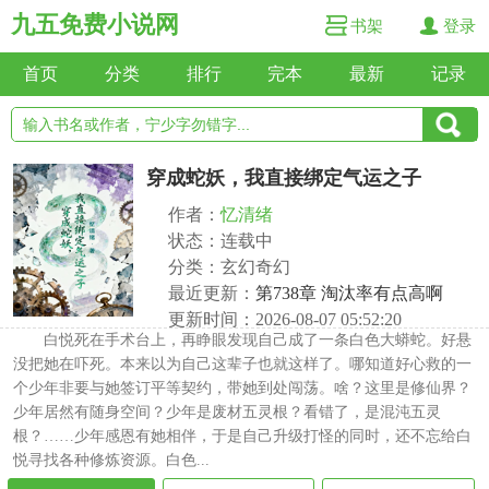
九五免费小说网
书架
登录
首页
分类
排行
完本
最新
记录
穿成蛇妖，我直接绑定气运之子
作者：
忆清绪
状态：连载中
分类：玄幻奇幻
最近更新：
第738章 淘汰率有点高啊
更新时间：2026-08-07 05:52:20
白悦死在手术台上，再睁眼发现自己成了一条白色大蟒蛇。好悬
没把她在吓死。本来以为自己这辈子也就这样了。哪知道好心救的一
个少年非要与她签订平等契约，带她到处闯荡。啥？这里是修仙界？
少年居然有随身空间？少年是废材五灵根？看错了，是混沌五灵
根？……少年感恩有她相伴，于是自己升级打怪的同时，还不忘给白
悦寻找各种修炼资源。白色...