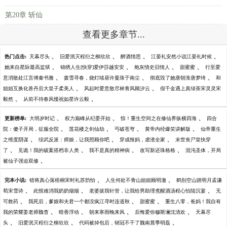
第20章 斩仙
查看更多章节...
、
、
、
、
热门点击:
天幕尽头
旧爱泯灭程衍之柳欣欣
醉酒情思
江晏礼安然小说江晏礼时候
、
、
、
、
她来自星际最高监狱
锦绣人生[快穿]爱伊莎越安安
炮灰情史旧情人
甜蜜蜜
行至爱
、
、
、
意消散处江言傅秦书雅
拨雪寻春，烧灯续昼许曼珠于南尘
彻底毁了她唐朝淮唐梦绮
和
、
、
姐姐互换化兽丹后大皇子柔美人
风起时爱意散尽林青风顾汐云
假千金遇上真绿茶宋灵灵宋
、
、
毅然
从前不待春风慢祝如星许云毅
、
、
、
更新榜单:
大明岁时记
权力巅峰从纪委开始
惊！重生空间之在修仙界纵横四海
四合
、
、
、
、
院：傻子开局，征服全院
莲花楼之剑仙劫
丐破苍穹
黄帝内经爆笑讲解版
仙帝重生
、
、
、
之维度阴谋
综武反派：师娘，让我照顾你吧
穿成辣妈，虐渣全家
末世丧尸皇快穿
、
、
、
、
了
见诡！我的破案搭档非人类
我不是真的精神病
改写新还珠格格
混沌圣体，开局
、
被仙子强迫双修
、
、
完本小说:
错将真心落梧桐宋时礼苏韵怡
人生何处不青山姐姐顾明澈
鹤别空山踏明月孟谦
、
、
、
荀宋雪诗
此恨难消我奶奶烟烟
老婆拔我针管，让我给男助理煮醒酒汤程心怡陆沉宴
无
、
、
、
可救药
我死后，爹娘和夫君一个都没疯江寻时连道秋
甜蜜蜜
重生八零，爸妈！我自有
、
、
、
、
我的荣耀姜老师魏杳
暗香浮动
朝来寒雨晚来风
后悔爱你穆斯澜沈清欢
天幕尽
、
、
、
头
旧爱泯灭程衍之柳欣欣
代码被掉包后，销冠不干了魏南晨季明磊