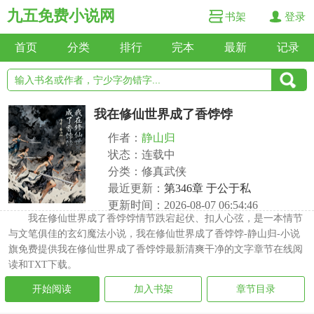
九五免费小说网
书架
登录
首页
分类
排行
完本
最新
记录
我在修仙世界成了香饽饽
作者：
静山归
状态：连载中
分类：修真武侠
最近更新：
第346章 于公于私
更新时间：2026-08-07 06:54:46
我在修仙世界成了香饽饽情节跌宕起伏、扣人心弦，是一本情节
与文笔俱佳的玄幻魔法小说，我在修仙世界成了香饽饽-静山归-小说
旗免费提供我在修仙世界成了香饽饽最新清爽干净的文字章节在线阅
读和TXT下载。
开始阅读
加入书架
章节目录