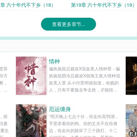
8章 六十年代不下乡（18）
第19章 六十年代不下乡（19）
查看更多章节...
情种
变异
偏执疯批总裁攻X混血美人情种受 - 偏
你方
执疯批阴冷总裁攻X假海王真大情种混
断，
血美人受 从小付景明就知道，命贱的
。陈
人，只有不要脸去争去抢，才能得到
普通
自己想要的东西。 所以当会所里其他
样废
人白着脸站在角落，看着包厢暗处坐
厄运缠身
....
着的男人时，只有他坐在了男人的身
，前
“明天晚上七点十分，你走向高鹗湖，
侧，笑地风情万种。 “你不怕死？”男
但素
手里牵着你的狗。你的丈夫不在你身
人的手嵌住了付景明的下巴。 付景明
是重生
边，你走向的路坏了三个路灯。十二
吻了吻他指尖：“我命硬，耐折腾。”