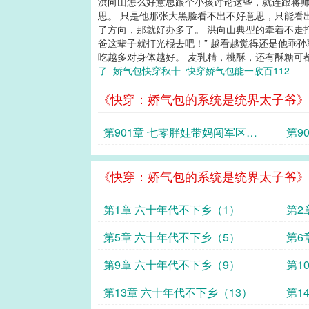
洪向山怎么好意思跟个小孩讨论这些，就连跟蒋师
思。 只是他那张大黑脸看不出不好意思，只能看
了方向，那就好办多了。 洪向山典型的牵着不走
爸这辈子就打光棍去吧！” 越看越觉得还是他乖
吃越多对身体越好。 麦乳精，桃酥，还有酥糖可都
了
娇气包快穿秋十
快穿娇气包能一敌百112
《快穿：娇气包的系统是统界太子爷》
第901章 七零胖娃带妈闯军区
第9
（28）
（2
《快穿：娇气包的系统是统界太子爷》
第1章 六十年代不下乡（1）
第2
第5章 六十年代不下乡（5）
第6
第9章 六十年代不下乡（9）
第1
第13章 六十年代不下乡（13）
第1