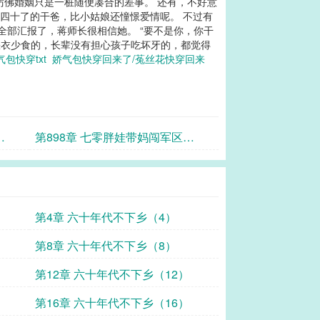
仿佛婚姻只是一桩随便凑合的差事。 还有，不好意
都四十了的干爸，比小姑娘还憧憬爱情呢。 不过有
全部汇报了，蒋师长很相信她。 “要不是你，你干
缺衣少食的，长辈没有担心孩子吃坏牙的，都觉得
气包快穿txt
娇气包快穿回来了/菟丝花快穿回来
第898章 七零胖娃带妈闯军区
（25）
第4章 六十年代不下乡（4）
第8章 六十年代不下乡（8）
第12章 六十年代不下乡（12）
第16章 六十年代不下乡（16）