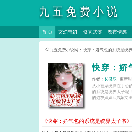
九五免费小说
首 页
玄幻奇幻
修真武侠
都市情感
网
九五免费小说网
>
快穿：娇气包的系统是统
快穿：娇
作者：
长盛乐
更新时间
从小被系统捧在手心
的系统是统界太子呢！
的炮灰妹妹4.男频文里
《快穿：娇气包的系统是统界太子爷》第