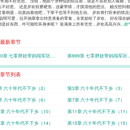
长都不好意思。 没错，他跟个犟种似的站在那，就是不喜欢别人催婚，
出不好惹。 还是岁欢软磨硬泡，连蒙带猜，才摸清他的想法。 她没想到
打着倒退，但真由着他吧，下辈子也等不到他主动。 岁欢将打听来的情况
孙聪明可爱，拉开抽屉拿出特意准备的零食，全奖励给了岁欢。 好在现在
是好东西，咋可能吃坏身体呢？ 装满身上所有兜兜，岁欢高高兴兴...
娇
最新章节
00章 七零胖娃带妈闯军区
第899章 七零胖娃带妈闯军区
7）
（26）
章节列表
章 六十年代不下乡（2）
第3章 六十年代不下乡（3）
章 六十年代不下乡（6）
第7章 六十年代不下乡（7）
0章 六十年代不下乡（10）
第11章 六十年代不下乡（11）
4章 六十年代不下乡（14）
第15章 六十年代不下乡（15）