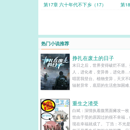
第17章 六十年代不下乡（17）
第1
热门小说推荐
挣扎在废土的日子
末日之后，世界变得破烂不堪。
人，进化者，变异兽，进化兽…
唱罢我登台。植物变异，天灾不
辐射异常，底层的生活愈加困难
墨穿越来到这么一个世界，作为
人的他，想再死的心都有了，这
重生之渣受
土的世界，底层人真的生不如死。..
白斌：深情执着腹黑面瘫攻一枚
世由于受的原因过的很不幸福，
现在幸福就成了。 丁浩：不光