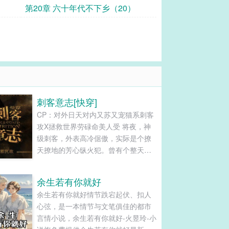
第20章 六十年代不下乡（20）
刺客意志[快穿]
CP：对外日天对内又苏又宠猫系刺客
攻X拯救世界劳碌命美人受 将夜，神
级刺客，外表高冷倨傲，实际是个撩
天撩地的芳心纵火犯。曾有个整天为
世界平衡奉献生命的法师挚友。 多年
后，成为时空管理局员工的刺客之王
余生若有你就好
不辞千辛万苦找到他。 第一世，他为
余生若有你就好情节跌宕起伏、扣人
防止世界毁灭而慨然赴死。 第二世，
心弦，是一本情节与文笔俱佳的都市
他为守护世界终极奥秘身死道消。 第
言情小说，余生若有你就好-火昱玲-小
N世，…… 将夜不干了，于是冷笑：