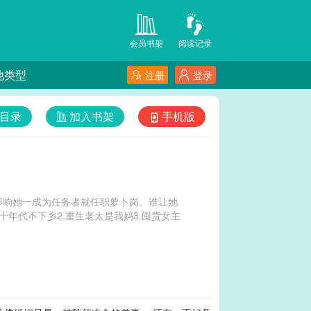
会员书架
阅读记录
他类型
注册
登录
目录
加入书架
手机版
影响她一成为任务者就任职萝卜岗。谁让她
十年代不下乡2.重生老太是我妈3.囤货女主