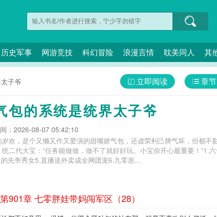
历史军事
网游竞技
科幻冒险
浪漫言情
耽美同人
其
立即阅读
章节
界太子爷
气包的系统是统界太子爷
：2026-08-07 05:42:10
的岁欢，是个又懒又作又爱演的甜嘴娇气包，还虚荣利己脾气坏，但都不
统二代大宝：“任务能做做，做不了就好好玩。小宝你开心最重要！”1.六
的先帝秀女5.直播送外卖成全网团宠6.九零崽...
901章 七零胖娃带妈闯军区（28）