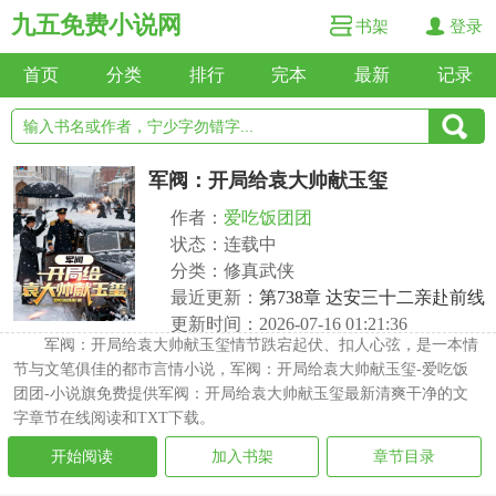
九五免费小说网
书架
登录
首页
分类
排行
完本
最新
记录
军阀：开局给袁大帅献玉玺
作者：
爱吃饭团团
状态：连载中
分类：修真武侠
最近更新：
第738章 达安三十二亲赴前线
更新时间：2026-07-16 01:21:36
军阀：开局给袁大帅献玉玺情节跌宕起伏、扣人心弦，是一本情
节与文笔俱佳的都市言情小说，军阀：开局给袁大帅献玉玺-爱吃饭
团团-小说旗免费提供军阀：开局给袁大帅献玉玺最新清爽干净的文
字章节在线阅读和TXT下载。
开始阅读
加入书架
章节目录