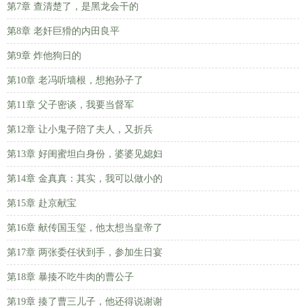
第7章 查清楚了，是黑龙会干的
第8章 老奸巨猾的内田良平
第9章 炸他狗日的
第10章 老冯听墙根，想抱孙子了
第11章 父子密谈，我要当督军
第12章 让小鬼子陪了夫人，又折兵
第13章 好闺蜜坦白身份，婆婆见媳妇
第14章 金真真：其实，我可以做小的
第15章 赴京献宝
第16章 献传国玉玺，他太想当皇帝了
第17章 两张委任状到手，参加生日宴
第18章 暴揍不吃牛肉的曹公子
第19章 揍了曹三儿子，他还得说谢谢