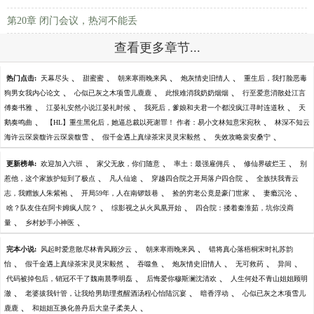
第20章 闭门会议，热河不能丢
查看更多章节...
、
、
、
、
热门点击:
天幕尽头
甜蜜蜜
朝来寒雨晚来风
炮灰情史旧情人
重生后，我打脸恶毒
、
、
、
狗男女我内心论文
心似已灰之木项雪儿鹿鹿
此恨难消我奶奶烟烟
行至爱意消散处江言
、
、
、
傅秦书雅
江晏礼安然小说江晏礼时候
我死后，爹娘和夫君一个都没疯江寻时连道秋
天
、
、
鹅奏鸣曲
【HL】重生黑化后，她逼总裁以死谢罪！ 作者：易小文林知意宋宛秋
林深不知云
、
、
、
海许云琛裴馥许云琛裴馥雪
假千金遇上真绿茶宋灵灵宋毅然
失效攻略裴安桑宁
、
、
、
、
更新榜单:
欢迎加入六班
家父无敌，你们随意
率土：最强雇佣兵
修仙界破烂王
别
、
、
、
惹他，这个家族护短到了极点
凡人仙途
穿越四合院之开局落户四合院
全族扶我青云
、
、
、
、
志，我赠族人朱紫袍
开局59年，人在南锣鼓巷
捡的穷老公竟是豪门世家
妻瘾沉沦
、
、
啥？队友住在阿卡姆疯人院？
综影视之从火凤凰开始
四合院：搂着秦淮茹，坑你没商
、
、
量
乡村妙手小神医
、
、
完本小说:
风起时爱意散尽林青风顾汐云
朝来寒雨晚来风
错将真心落梧桐宋时礼苏韵
、
、
、
、
、
、
怡
假千金遇上真绿茶宋灵灵宋毅然
吞噬鱼
炮灰情史旧情人
无可救药
异间
、
、
代码被掉包后，销冠不干了魏南晨季明磊
后悔爱你穆斯澜沈清欢
人生何处不青山姐姐顾明
、
、
、
澈
老婆拔我针管，让我给男助理煮醒酒汤程心怡陆沉宴
暗香浮动
心似已灰之木项雪儿
、
、
鹿鹿
和姐姐互换化兽丹后大皇子柔美人