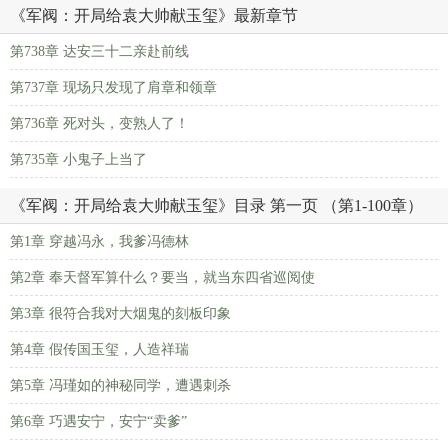
《军阀：开局给袁大帅献玉玺》最新章节
第738章 达安三十二亲赴前线
第737章 现场只发现了肩章和领章
第736章 死对头，变熟人了！
第735章 小鬼子上当了
《军阀：开局给袁大帅献玉玺》目录 第一页 （第1-100章）
第1章 穿越冯永，我爹冯德林
第2章 奉天督军算什么？要当，就当东四省巡阅使
第3章 很符合我对大烟鬼的刻板印象
第4章 假传国玉玺，人造祥瑞
第5章 冯瑾如的神秘同学，遭遇刺杀
第6章 巧遇安宁，安宁“卖爹”