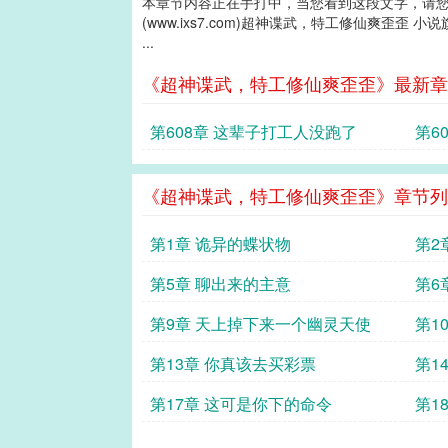
本章节内容正在手打中，当您看到这段文字，请
(www.ixs7.com)超神谍武，特工修仙爽歪歪 小
...
《超神谍武，特工修仙爽歪歪》最新章
第608章 这辈子打工人没跑了
第6
《超神谍武，特工修仙爽歪歪》章节列
第1章 诡异的蝶状物
第2
第5章 聊出来的主意
第6
第9章 天上掉下来一个幽灵天使
第1
第13章 你真该去买彩票
第1
第17章 这可是你下的命令
第1