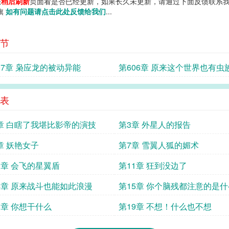
您
稍后刷新
页面看是否已经更新，如果长久未更新，请通过下面反馈联系我
说旗
如有问题请点击此处反馈给我们
...
节
07章 枭应龙的被动异能
第606章 原来这个世界也有虫
表
章 白瞎了我堪比影帝的演技
第3章 外星人的报告
章 妖艳女子
第7章 雪翼人狐的媚术
0章 会飞的星翼盾
第11章 狂到没边了
4章 原来战斗也能如此浪漫
第15章 你个脑残都注意的是什
8章 你想干什么
第19章 不想！什么也不想