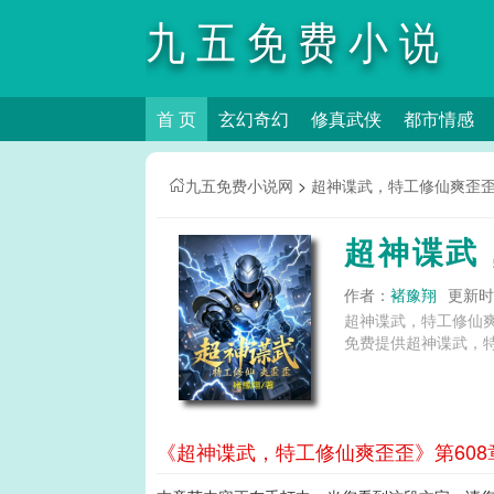
九五免费小说
首 页
玄幻奇幻
修真武侠
都市情感
网
九五免费小说网
>
超神谍武，特工修仙爽歪
超神谍武
作者：
褚豫翔
更新时间
超神谍武，特工修仙
免费提供超神谍武，
《超神谍武，特工修仙爽歪歪》第608