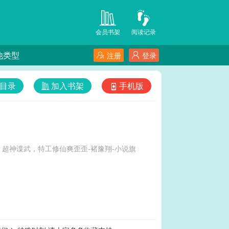
会员书架
阅读记录
他类型
注册
登录
目录
加入书架
手机版
超神谍武，特工修仙爽歪歪-褚豫翔-小说旗