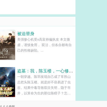
被迫替身
美强惨心机受x高富帅偏执攻 本文微
虐，谨慎食用， 双洁，但各自都有自
己的性格缺陷。...
盗墓：我，陈玉楼，一心修仙！
一朝穿越。陈羽发现自己成了常胜山
总把头陈玉楼。就是好不容易进了虫
谷。结果中毒导致双目失明，隐于市
井，以算命为生的那位陈瞎子？怎么
可能？！重活一世，陈羽当然不会重
蹈覆辙。开局觉醒青木功。这一世，
八八八电影