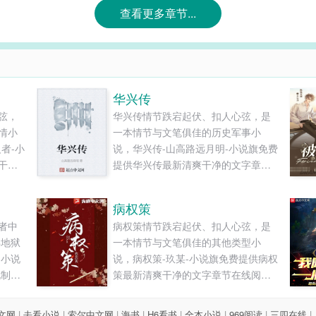
查看更多章节...
华兴传
弦，
华兴传情节跌宕起伏、扣人心弦，是
情小
一本情节与文笔俱佳的历史军事小
者-小
说，华兴传-山高路远月明-小说旗免费
干净
提供华兴传最新清爽干净的文字章节
..
在线阅读和TXT下载。...
病权策
者中
病权策情节跌宕起伏、扣人心弦，是
唤地狱
一本情节与文笔俱佳的其他类型小
名小说
说，病权策-玖某-小说旗免费提供病权
地制定
策最新清爽干净的文字章节在线阅读
记
和TXT下载。...
不符合
文网
|
去看小说
|
索尔中文网
|
海书
|
H6看书
|
全本小说
|
969阅读
|
三四在线
|