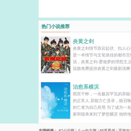
热门小说推荐
炎黄之剑
炎黄之剑情节跌宕起伏、扣人心
是一本情节与文笔俱佳的都市言
说，炎黄之剑-爱做梦的理想主义
说旗免费提供炎黄之剑最新清爽
的文字章节在线阅读和TXT下载。.
治愈系横滨
雨宫千晔，一名极其罕见的异能
的正常人 异能力亡灵录，能召
的亡者为自己所用 为了成为一
家和脱单来到了梦想横滨 他特
了一本有72个条件的理想对象笔
却…… 不可抗力的找了个完全
友情链接：
67小说网
|
八一中文网
|
65度看书
|
罢笔中