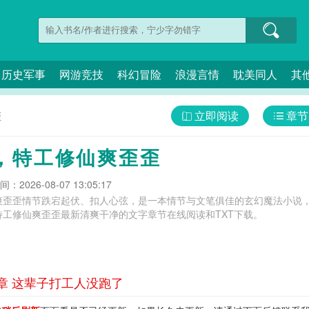
历史军事
网游竞技
科幻冒险
浪漫言情
耽美同人
其
立即阅读
章节
歪
，特工修仙爽歪歪
：2026-08-07 13:05:17
爽歪歪情节跌宕起伏、扣人心弦，是一本情节与文笔俱佳的玄幻魔法小说，
特工修仙爽歪歪最新清爽干净的文字章节在线阅读和TXT下载。
章 这辈子打工人没跑了