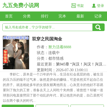
九五免费小说网
书架
登录
首页
分类
排行
完本
最新
记录
双穿之民国淘金
作者：
努力活着8888
状态：连载中
分类：都市情感
最近更新：
第945章 “兴汉！兴汉！兴汉！”
更新时间：2026-07-30 13:00:11
李虾仁，原本是一个25年的牛马，生活在社会底层的他，被生活
的压力压的喘不过气来，纵然是拼命的赚钱，可是依然买不起自己住
的房子。就连相处多年的女朋友都离他而去，心灰意冷的他好不容易
要到了拖欠的工资，准备去天上人间吃个夹肉馍，谁曾想？却被一道
球形闪电直接劈回了那个动乱的年代，更让他意外的是，自己居然可
以在两个极大的时代...