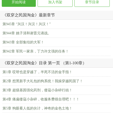
开始阅读
加入书架
章节目录
《双穿之民国淘金》最新章节
第945章 “兴汉！兴汉！兴汉！”
第944章 姚子清和谢晋元请战。
第943章 全部集结的大军！
第942章 军民一家亲，丁力许文强的任务！
《双穿之民国淘金》目录 第一页 （第1-100章）
第1章 哎呀也是穿越了，半死不活的金手指！
第2章 想黑新手大礼包的狗系统！我操穿越民国了！
第3章 超级基因强化药剂，倭寇小杂碎行凶！
第4章 痛扁倭寇小杂碎，收服务费很合理吧！！！
第5章 狗眼看人低的伙计，神奇的金色土地！