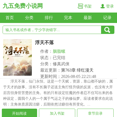
九五免费小说网
书架
登录
首页
分类
排行
完本
最新
记录
浮天不落
作者：
胭脂螺
状态：已完结
分类：修真武侠
最近更新：
第763章 绯红漫天
更新时间：2026-08-05 22:21:48
浮天不落，仙门永恒。这是一个天赋，资源，靠山都不缺的，属
于天才的故事。没有不长脑子还送主角打怪升级的反派，也没有大开
后宫但身世苦楚的主角。有的只有设定狂魔的作者忍不住写出来的各
种设定，圆我个人的一个属于气运之子的修仙梦。应读者要求在此说
明：主角体质原因洁癖，后期依然洁癖但有所变化。...
开始阅读
加入书架
章节目录