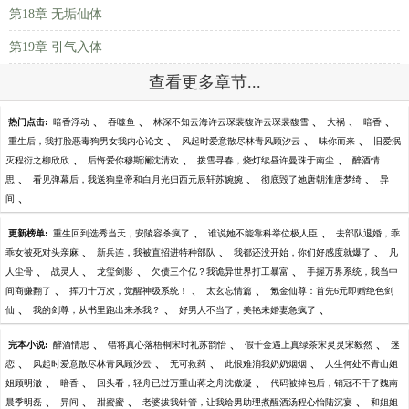
第18章 无垢仙体
第19章 引气入体
查看更多章节...
、
、
、
、
、
热门点击:
暗香浮动
吞噬鱼
林深不知云海许云琛裴馥许云琛裴馥雪
大祸
暗香
、
、
、
重生后，我打脸恶毒狗男女我内心论文
风起时爱意散尽林青风顾汐云
味你而来
旧爱泯
、
、
、
灭程衍之柳欣欣
后悔爱你穆斯澜沈清欢
拨雪寻春，烧灯续昼许曼珠于南尘
醉酒情
、
、
、
思
看见弹幕后，我送狗皇帝和白月光归西元辰轩苏婉婉
彻底毁了她唐朝淮唐梦绮
异
、
间
、
、
更新榜单:
重生回到选秀当天，安陵容杀疯了
谁说她不能靠科举位极人臣
去部队退婚，乖
、
、
、
乖女被死对头亲麻
新兵连，我被直招进特种部队
我都还没开始，你们好感度就爆了
凡
、
、
、
、
人尘骨
战灵人
龙玺剑影
欠债三个亿？我诡异世界打工暴富
手握万界系统，我当中
、
、
、
间商赚翻了
挥刀十万次，觉醒神级系统！
太玄忘情篇
氪金仙尊：首先6元即赠绝色剑
、
、
、
仙
我的剑尊，从书里跑出来杀我？
好男人不当了，美艳未婚妻急疯了
、
、
、
完本小说:
醉酒情思
错将真心落梧桐宋时礼苏韵怡
假千金遇上真绿茶宋灵灵宋毅然
迷
、
、
、
、
恋
风起时爱意散尽林青风顾汐云
无可救药
此恨难消我奶奶烟烟
人生何处不青山姐
、
、
、
姐顾明澈
暗香
回头看，轻舟已过万重山蒋之舟沈傲凝
代码被掉包后，销冠不干了魏南
、
、
、
、
晨季明磊
异间
甜蜜蜜
老婆拔我针管，让我给男助理煮醒酒汤程心怡陆沉宴
和姐姐