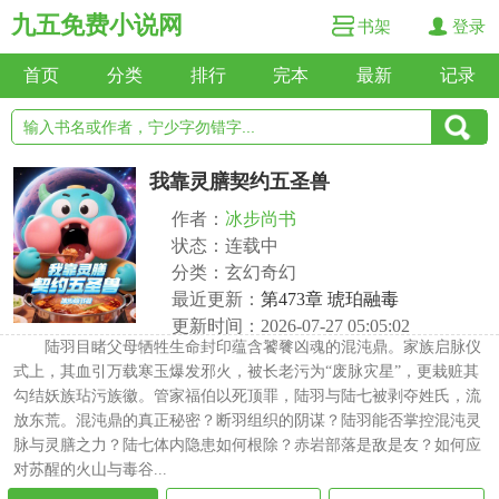
九五免费小说网
书架
登录
首页
分类
排行
完本
最新
记录
我靠灵膳契约五圣兽
作者：
冰步尚书
状态：连载中
分类：玄幻奇幻
最近更新：
第473章 琥珀融毒
更新时间：2026-07-27 05:05:02
陆羽目睹父母牺牲生命封印蕴含饕餮凶魂的混沌鼎。家族启脉仪
式上，其血引万载寒玉爆发邪火，被长老污为“废脉灾星”，更栽赃其
勾结妖族玷污族徽。管家福伯以死顶罪，陆羽与陆七被剥夺姓氏，流
放东荒。混沌鼎的真正秘密？断羽组织的阴谋？陆羽能否掌控混沌灵
脉与灵膳之力？陆七体内隐患如何根除？赤岩部落是敌是友？如何应
对苏醒的火山与毒谷...