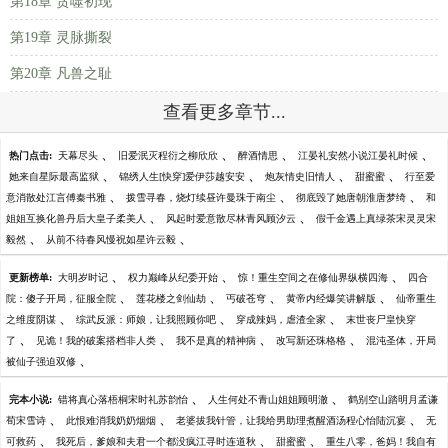
第18章 贪噬初现
第19章 灵脉撕裂
第20章 凡兽之耻
查看更多章节...
、
、
、
、
热门点击:
天幕尽头
旧爱泯灭程衍之柳欣欣
醉酒情思
江晏礼安然小说江晏礼时候
、
、
、
、
她来自星际最高监狱
锦绣人生[快穿]爱伊莎越安安
炮灰情史旧情人
甜蜜蜜
行至爱
、
、
、
意消散处江言傅秦书雅
拨雪寻春，烧灯续昼许曼珠于南尘
彻底毁了她唐朝淮唐梦绮
和
、
、
姐姐互换化兽丹后大皇子柔美人
风起时爱意散尽林青风顾汐云
假千金遇上真绿茶宋灵灵宋
、
、
毅然
从前不待春风慢祝如星许云毅
、
、
、
更新榜单:
大明岁时记
权力巅峰从纪委开始
惊！重生空间之在修仙界纵横四海
四合
、
、
、
、
院：傻子开局，征服全院
莲花楼之剑仙劫
丐破苍穹
黄帝内经爆笑讲解版
仙帝重生
、
、
、
之维度阴谋
综武反派：师娘，让我照顾你吧
穿成辣妈，虐渣全家
末世丧尸皇快穿
、
、
、
、
了
见诡！我的破案搭档非人类
我不是真的精神病
改写新还珠格格
混沌圣体，开局
、
被仙子强迫双修
、
、
完本小说:
错将真心落梧桐宋时礼苏韵怡
人生何处不青山姐姐顾明澈
鹤别空山踏明月孟谦
、
、
、
荀宋雪诗
此恨难消我奶奶烟烟
老婆拔我针管，让我给男助理煮醒酒汤程心怡陆沉宴
无
、
、
、
可救药
我死后，爹娘和夫君一个都没疯江寻时连道秋
甜蜜蜜
重生八零，爸妈！我自有