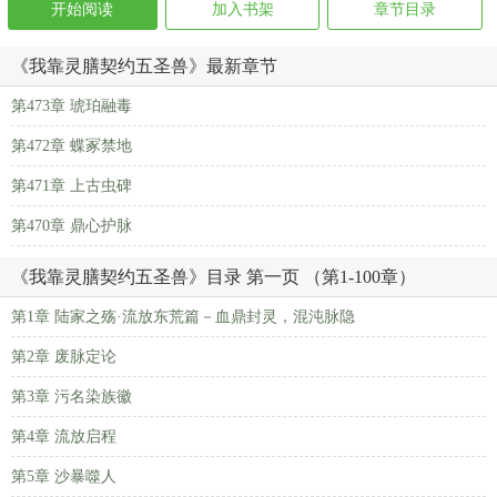
开始阅读
加入书架
章节目录
《我靠灵膳契约五圣兽》最新章节
第473章 琥珀融毒
第472章 蝶冢禁地
第471章 上古虫碑
第470章 鼎心护脉
《我靠灵膳契约五圣兽》目录 第一页 （第1-100章）
第1章 陆家之殇·流放东荒篇－血鼎封灵，混沌脉隐
第2章 废脉定论
第3章 污名染族徽
第4章 流放启程
第5章 沙暴噬人