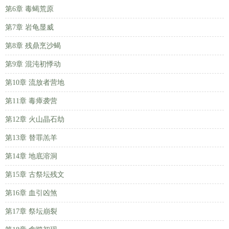
第6章 毒蝎荒原
第7章 岩龟显威
第8章 残鼎烹沙蝎
第9章 混沌初悸动
第10章 流放者营地
第11章 毒瘴袭营
第12章 火山晶石劫
第13章 替罪羔羊
第14章 地底溶洞
第15章 古祭坛残文
第16章 血引凶煞
第17章 祭坛崩裂