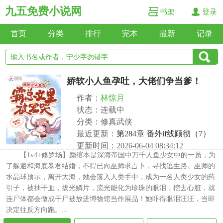
九五免费小说网
书架
登录
首页
分类
排行
完本
最新
记录
娇软小人鱼孕吐，大佬们争当爹！
作者：
林惊月
状态：连载中
分类：修真武侠
最近更新：
第284章 番外if线顾彻（7）
更新时间：2026-06-04 08:34:12
【1v4+修罗场】颜绾本是深海帝国中万千人鱼少女中的一员，为
了躲避和海底暴君结婚，不得已向巫师求占卜，寻找逃生路。巫师的
水晶球预示，离开大海，她会落入人类手中，成为一名人类少女的药
引子，被抽干血，拔光鳞片，流光能化为珍珠的眼泪，挖去心脏，就
连尸体都会做成干尸被放进博物馆当作展品！她吓得眼泪汪汪，当即
决定往反方向跑。...