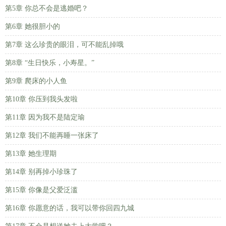
第5章 你总不会是逃婚吧？
第6章 她很胆小的
第7章 这么珍贵的眼泪，可不能乱掉哦
第8章 “生日快乐，小寿星。”
第9章 爬床的小人鱼
第10章 你压到我头发啦
第11章 因为我不是陆定瑜
第12章 我们不能再睡一张床了
第13章 她生理期
第14章 别再掉小珍珠了
第15章 你像是父爱泛滥
第16章 你愿意的话，我可以带你回四九城