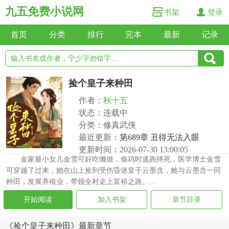
九五免费小说网
书架
登录
首页
分类
排行
完本
最新
记录
捡个皇子来种田
作者：
秋十五
状态：连载中
分类：修真武侠
最近更新：
第689章 丑得无法入眼
更新时间：2026-07-30 13:00:05
金家最小女儿金雪可好吃懒做，偷鸡时逃跑摔死，医学博士金雪
可穿越了过来，她在山上捡到受伤昏迷皇子云墨含，她与云墨含一同
种田，发展养殖业，带领全村走上富裕之路。...
开始阅读
加入书架
章节目录
《捡个皇子来种田》最新章节