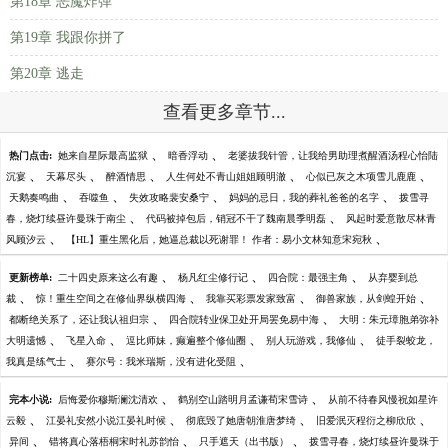
第18章 恶魔炸弹
第19章 我跟你拼了
第20章 逃走
查看更多章节...
、
、
热门点击:
她来自星际最高监狱
暗香浮动
老婆拔我针管，让我给男助理煮醒酒汤程心怡陆
、
、
、
、
、
沉宴
天幕尽头
醉酒情思
人生何处不青山姐姐顾明澈
心似已灰之木项雪儿鹿鹿
、
、
、
、
天鹅奏鸣曲
吞噬鱼
失效攻略裴安桑宁
妈妈的忌日，我的葬礼爸爸的名字
拨雪寻
、
、
春，烧灯续昼许曼珠于南尘
代码被掉包后，销冠不干了魏南晨季明磊
风起时爱意散尽林青
、
、
风顾汐云
【HL】重生黑化后，她逼总裁以死谢罪！ 作者：易小文林知意宋宛秋
、
、
、
更新榜单:
二十四史原来这么有趣
杨凡红尘修行记
四合院：最强主角
从弃婴到总
、
、
、
、
裁
惊！重生空间之在修仙界纵横四海
我靠买彩票发家致富
御兽家族，从剑蝗开始
、
、
都断绝关系了，还让我认祖归宗
四合院转业保卫处开局罢免易中海
大明：朱元璋胞弟弥补
、
、
、
、
大明遗憾
飞星入命
逗比师妹，癫遍整个修仙圈
别人玩游戏，我修仙
徒手裂蛟龙，
、
、
我真是练气士
赛尔号：我米瑞斯，没有进化受阻
、
、
完本小说:
后悔爱你穆斯澜沈清欢
鹤别空山踏明月孟谦荀宋雪诗
从前不待春风慢祝如星许
、
、
、
、
云毅
江晏礼安然小说江晏礼时候
彻底毁了她唐朝淮唐梦绮
旧爱泯灭程衍之柳欣欣
、
、
、
异间
错将真心落梧桐宋时礼苏韵怡
只手遮天（出书版）
拨雪寻春，烧灯续昼许曼珠于