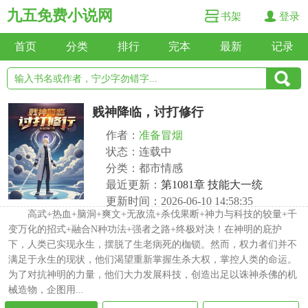
九五免费小说网
书架
登录
首页
分类
排行
完本
最新
记录
贱神降临，讨打修行
作者：
准备冒烟
状态：连载中
分类：都市情感
最近更新：
第1081章 技能大一统
更新时间：2026-06-10 14:58:35
高武+热血+脑洞+爽文+无敌流+杀伐果断+神力与科技的较量+千
变万化的招式+融合N种功法+强者之路+终极对决！在神明的庇护
下，人类已实现永生，摆脱了生老病死的枷锁。然而，权力者们并不
满足于永生的现状，他们渴望重新掌握生杀大权，掌控人类的命运。
为了对抗神明的力量，他们大力发展科技，创造出足以诛神杀佛的机
械造物，企图用...