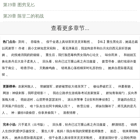
第19章 图穷见匕
第20章 陈甘二的初战
查看更多章节...
、
、
、
热门点击:
异间
吞噬鱼
假千金遇上真绿茶宋灵灵宋毅然
【HL】重生黑化后，她逼总裁
、
以死谢罪！ 作者：易小文林知意宋宛秋
看见弹幕后，我送狗皇帝和白月光归西元辰轩苏婉
、
、
、
、
婉
此恨难消我奶奶烟烟
重生后，我打脸恶毒狗男女我内心论文
味你而来
和姐姐互
、
、
换化兽丹后大皇子柔美人
回头看，轻舟已过万重山蒋之舟沈傲凝
拨雪寻春，烧灯续昼许曼
、
、
、
、
珠于南尘
暗香浮动
天鹅奏鸣曲
错将真心落梧桐宋时礼苏韵怡
她来自星际最高监
、
狱
、
、
、
、
更新榜单:
农家闲散人
替嫁随军，娇娇被禁欲大佬亲哭了
修仙界破烂王
仲夏夜吻
、
、
网游：神级刺客，我即是暗影！
我在公路求生游戏靠考试发家致富
娇知青靠颠勺，反向养
、
、
、
落魄大佬
萌娃进村，山里野兽瑟瑟发抖
派出所警事【治安和刑事侦查】
穿越四合院之
、
、
、
开局落户四合院
啥？队友住在阿卡姆疯人院？
铁雪云烟
师妹别脑补了，师兄真的是凡
、
、
、
人
神：赐你S级偷窃，你拿来偷我？
港夜情靡
、
、
、
完本小说:
只手遮天（出书版）
回头看，轻舟已过万重山蒋之舟沈傲凝
醉酒情思
锦绣
、
、
、
人生[快穿]爱伊莎越安安
重生八零，爸妈！我自有我的荣耀姜老师魏杳
迷恋
朝来寒雨晚
、
、
、
来风
她来自星际最高监狱
假千金遇上真绿茶宋灵灵宋毅然
老婆拔我针管，让我给男助