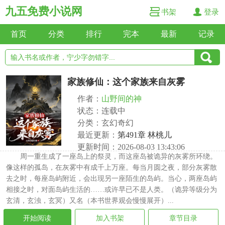
九五免费小说网
书架
登录
首页
分类
排行
完本
最新
记录
家族修仙：这个家族来自灰雾
作者：
山野间的神
状态：连载中
分类：玄幻奇幻
最近更新：
第491章 林桃儿
更新时间：2026-08-03 13:43:06
周一重生成了一座岛上的祭灵，而这座岛被诡异的灰雾所环绕。
像这样的孤岛，在灰雾中有成千上万座。每当月圆之夜，部分灰雾散
去之时，每座岛屿附近，会出现另一座陌生的岛屿。当心，两座岛屿
相接之时，对面岛屿生活的……或许早已不是人类。（诡异等级分为
玄清，玄浊，玄冥）又名（本书世界观会慢慢展开）...
开始阅读
加入书架
章节目录