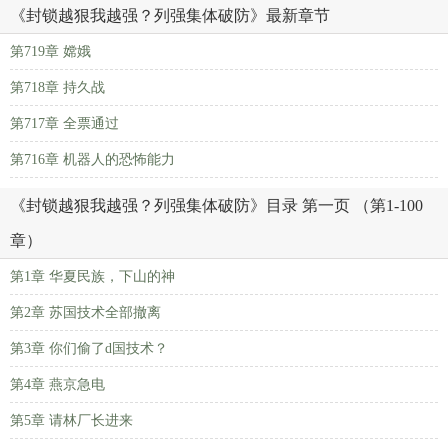
《封锁越狠我越强？列强集体破防》最新章节
第719章 嫦娥
第718章 持久战
第717章 全票通过
第716章 机器人的恐怖能力
《封锁越狠我越强？列强集体破防》目录 第一页 （第1-100
章）
第1章 华夏民族，下山的神
第2章 苏国技术全部撤离
第3章 你们偷了d国技术？
第4章 燕京急电
第5章 请林厂长进来